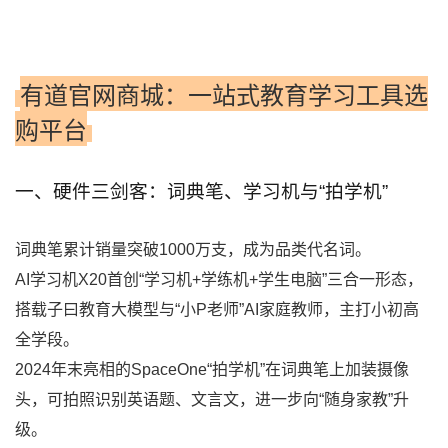
有道官网商城：一站式教育学习工具选
购平台
一、硬件三剑客：词典笔、学习机与“拍学机”
词典笔累计销量突破1000万支，成为品类代名词。
AI学习机X20首创“学习机+学练机+学生电脑”三合一形态，
搭载子曰教育大模型与“小P老师”AI家庭教师，主打小初高
全学段。
2024年末亮相的SpaceOne“拍学机”在词典笔上加装摄像
头，可拍照识别英语题、文言文，进一步向“随身家教”升
级。