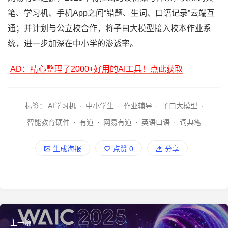
笔、学习机、手机App之间“错题、生词、口语记录”云端互
通；并计划与公立校合作，将子曰大模型接入校本作业系
统，进一步加深在中小学的渗透率。
AD：精心整理了2000+好用的AI工具！点此获取
标签：
AI学习机
·
中小学生
·
作业辅导
·
子曰大模型
·
智能教育硬件
·
有道
·
网易有道
·
英语口语
·
词典笔
生成海报
点赞
0
分享
上一篇