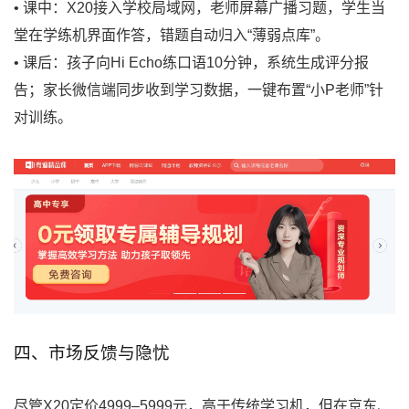
• 课中：X20接入学校局域网，老师屏幕广播习题，学生当
堂在学练机界面作答，错题自动归入“薄弱点库”。
• 课后：孩子向Hi Echo练口语10分钟，系统生成评分报
告；家长微信端同步收到学习数据，一键布置“小P老师”针
对训练。
四、市场反馈与隐忧
尽管X20定价4999–5999元，高于传统学习机，但在京东、