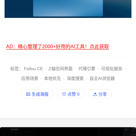
AD：精心整理了2000+好用的AI工具！点此获取
标签：
Fellou CE
·
Z轴空间界面
·
代理引擎
·
可视化报告
·
应用场景
·
本地优先
·
深度搜索
·
自主AI浏览器
生成海报
点赞
0
分享