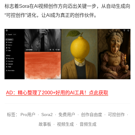
标志着Sora在AI视频创作方向迈出关键一步，从自动生成向
“可控创作”进化，让AI成为真正的创作伙伴。
AD：精心整理了2000+好用的AI工具！点此获取
标签：
Pro用户
·
Sora2
·
免费用户
·
创作自由度
·
可控创作
·
故事板
·
视频生成
·
音频生成