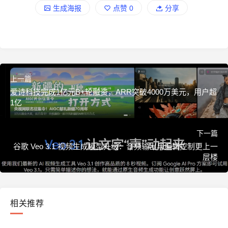
生成海报
点赞
0
分享
上一篇
爱诗科技完成1亿元B+轮融资，ARR突破4000万美元，用户超
1亿
下一篇
谷歌 Veo 3.1 视频生成模型升级：音频输出与编辑控制更上一
层楼
相关推荐