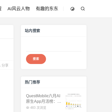
程
AI风云人物
有趣的东东
站内搜索
搜
索：
分享
热门推荐
QuestMobile六月AI
原生App月活榜：豆
包3.8亿断层第一，
483 次浏览