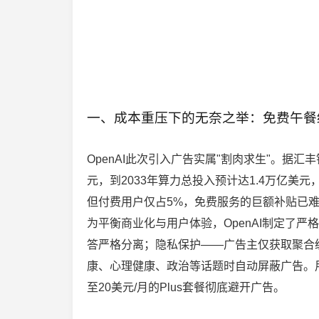
一、成本重压下的无奈之举：免费午餐
OpenAI此次引入广告实属"割肉求生"。据汇丰
元，到2033年算力总投入预计达1.4万亿美元，
但付费用户仅占5%，免费服务的巨额补贴已
为平衡商业化与用户体验，OpenAI制定了严
答严格分离；隐私保护——广告主仅获取聚合
康、心理健康、政治等话题时自动屏蔽广告。
至20美元/月的Plus套餐彻底避开广告。