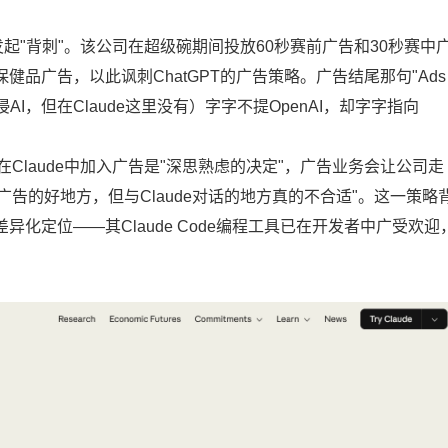
c迅速发起"背刺"。该公司在超级碗期间投放60秒赛前广告和30秒赛中
品广告，以此讽刺ChatGPT的广告策略。广告结尾那句"Ads a
"（广告正在入侵AI，但在Claude这里没有）字字不提OpenAI，却字字指向
表示，不在Claude中加入广告是"深思熟虑的决定"，广告业务会让公司走
广告的好地方，但与Claude对话的地方真的不合适"。这一策略
的差异化定位——其Claude Code编程工具已在开发者中广受欢迎