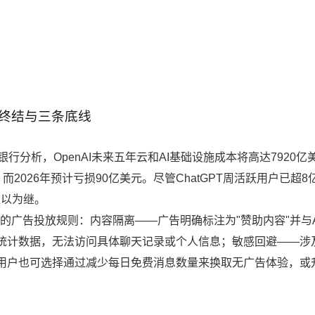
终结与三条底线
银行分析，OpenAI未来五年云和AI基础设施成本将高达7920亿
而2026年预计亏损90亿美元。尽管ChatGPT周活跃用户已超8
难以为继。
格的广告投放规则：内容隔离——广告明确标注为"赞助内容"并与A
统计数据，无法访问具体聊天记录或个人信息；敏感回避——涉
用户也可选择通过减少每日免费消息数量来换取无广告体验，或