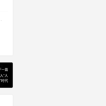
·
下一篇
入"人
"时代