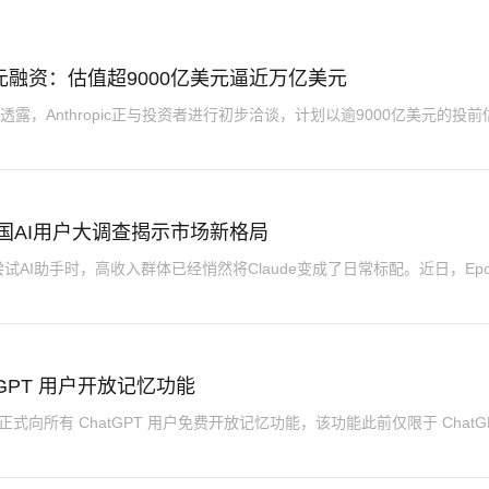
0亿美元融资：估值超9000亿美元逼近万亿美元
露，Anthropic正与投资者进行初步洽谈，计划以逾9000亿美元的投前
：美国AI用户大调查揭示市场新格局
AI助手时，高收入群体已经悄然将Claude变成了日常标配。近日，Epo
atGPT 用户开放记忆功能
AI 宣布正式向所有 ChatGPT 用户免费开放记忆功能，该功能此前仅限于 ChatG