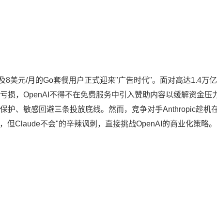
费版及8美元/月的Go套餐用户正式迎来"广告时代"。面对高达1.4万
计亏损，OpenAI不得不在免费服务中引入赞助内容以缓解资金压
保护、敏感回避三条投放底线。然而，竞争对手Anthropic趁机
但Claude不会"的辛辣讽刺，直接挑战OpenAI的商业化策略。