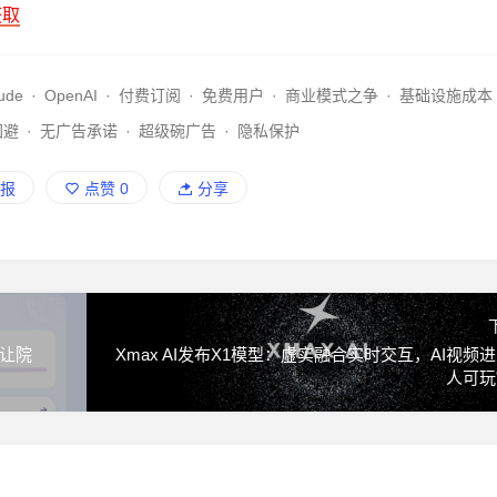
获取
ude
·
OpenAI
·
付费订阅
·
免费用户
·
商业模式之争
·
基础设施成本
回避
·
无广告承诺
·
超级碗广告
·
隐私保护
报
点赞
0
分享
，让院
Xmax AI发布X1模型：虚实融合实时交互，AI视频进
人可玩