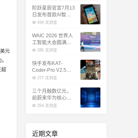
千问增速暴涨近58
倍
阶跃星辰官宣7月13
日发布首款AI智能
体终端：大模型公
434 次浏览
司造手机抢跑
WAIC 2026 世界人
工智能大会圆满闭
幕：多项重磅成果
285 次浏览
亿美元
发布，上海成为全
力。
球AI合作新中心
快手发布KAT-
在超
Coder-Pro V2.5：
首个能端到端跑通
277 次浏览
完整工程的国产AI
编程模型
三个月融数亿元，
前蔚来华为核心成
员联手创立日冕开
254 次浏览
物，押注具身世界
模型
近期文章