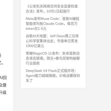
《公安机关网络空间安全监督检查
办法》发布，10月1日起施行
Meta发布Muse Code：首款AI编程
智能体叫板Claude Code，每百万
token仅1.5元
谷歌AI大地震：Jeff Dean携三位核
心科学家集体出走，市值单日蒸发
1900亿美元
荣耀MagicOS 11发布：安卓首款动
美
态液态玻璃，琉光+蜂鸟双架构破解
亿，
行业困局
DeepSeek V4 Flash正式版炸场：
Agent能力超越旗舰，价格战要踩刹
I回
车了
及健
升级