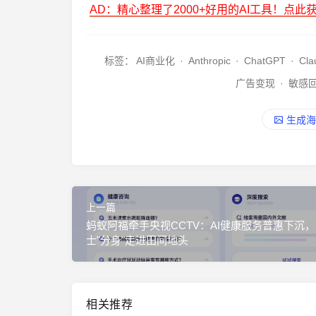
AD：精心整理了2000+好用的AI工具！点此
标签：
AI商业化
·
Anthropic
·
ChatGPT
·
Cla
广告变现
·
敏感
生成海
上一篇
蚂蚁阿福牵手央视CCTV：AI健康服务普惠下沉
士"分身"走进田间地头
相关推荐