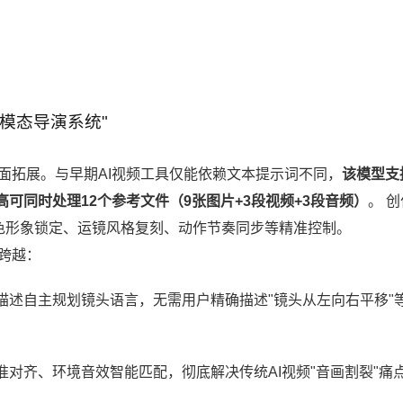
模态导演系统"
度的全面拓展。与早期AI视频工具仅能依赖文本提示词不同，
该模型支
可同时处理12个参考文件（9张图片+3段视频+3段音频）
。 
角色形象锁定、运镜风格复刻、动作节奏同步等精准控制。
术跨越：
描述自主规划镜头语言，无需用户精确描述"镜头从左向右平移"
对齐、环境音效智能匹配，彻底解决传统AI视频"音画割裂"痛