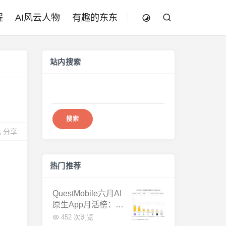
程
AI风云人物
有趣的东东
站内搜索
搜
索：
分享
热门推荐
QuestMobile六月AI
原生App月活榜：豆
包3.8亿断层第一，
452 次浏览