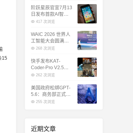
千问增速暴涨近58
倍
阶跃星辰官宣7月13
日发布首款AI智能
体终端：大模型公
417 次浏览
司造手机抢跑
WAIC 2026 世界人
工智能大会圆满闭
幕：多项重磅成果
268 次浏览
输
发布，上海成为全
15
球AI合作新中心
快手发布KAT-
Coder-Pro V2.5：
首个能端到端跑通
262 次浏览
完整工程的国产AI
编程模型
美国政府松绑GPT-
5.6：商务部正式放
行，OpenAI本周全
255 次浏览
面推出
近期文章