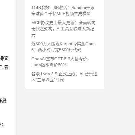
114B参数、6B激活：Sand.ai开源
全球首个千亿MoE视频生成模型
MCP协议史上最大更新：全面转向
无状态架构，AI工具互联进入新纪
元
近300万人围观Karpathy实测Opus
5：两小时写完5500行代码
持文
OpenAI宣布GPT-5.6大幅降价，
Luna版本降价80%
创作者
谷歌 Lyria 3.5 正式上线：AI 音乐进
入"三足鼎立"时代
等复
点；