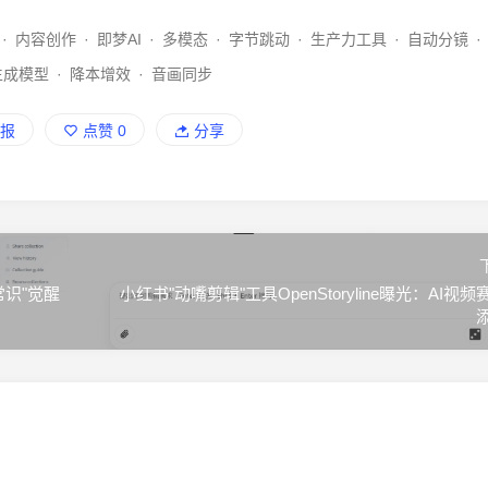
·
内容创作
·
即梦AI
·
多模态
·
字节跳动
·
生产力工具
·
自动分镜
·
生成模型
·
降本增效
·
音画同步
报
点赞
0
分享
常识"觉醒
小红书"动嘴剪辑"工具OpenStoryline曝光：AI视