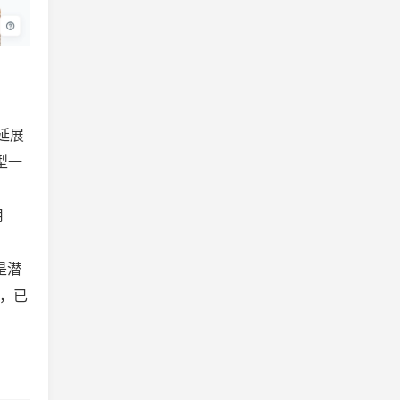
延展
型一
用
是潜
赛，已