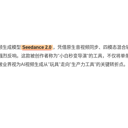
频生成模型
Seedance 2.0
，凭借原生音视频同步、四模态混合
烈反响。这款被创作者称为"小白秒变导演"的工具，不仅将单条
被业界视为AI视频生成从"玩具"走向"生产力工具"的关键转折点。