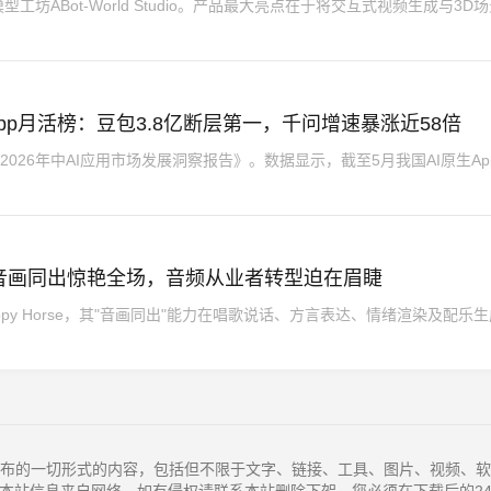
坊ABot-World Studio。产品最大亮点在于将交互式视频生成与3D
I原生App月活榜：豆包3.8亿断层第一，千问增速暴涨近58倍
布《2026年中AI应用市场发展洞察报告》。数据显示，截至5月我国AI原生Ap
se：音画同出惊艳全场，音频从业者转型迫在眉睫
ppy Horse，其"音画同出"能力在唱歌说话、方言表达、情绪渲染及配乐
布的一切形式的内容，包括但不限于文字、链接、工具、图片、视频、软