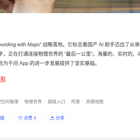
nding with Maps” 战略落地。它标志着国产 AI 助手迈出了从
，正在打通连接物理世界的 “最后一公里”。海量的、实时的、
为千问 App 的进一步发展提供了坚实基础。
获取
理空间推理
·
物理世界
·
超级入口
·
阿里
·
高德地图
报
点赞
0
分享