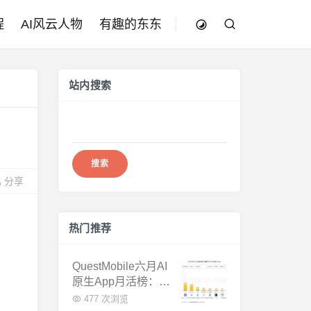
程
AI风云人物
有趣的东东
站内搜索
搜
索：
分享
热门推荐
QuestMobile六月AI
原生App月活榜：豆
包3.8亿断层第一，
477 次浏览