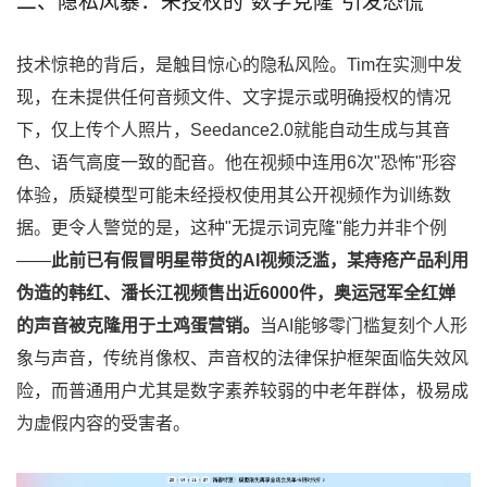
二、隐私风暴：未授权的"数字克隆"引发恐慌
技术惊艳的背后，是触目惊心的隐私风险。Tim在实测中发
现，在未提供任何音频文件、文字提示或明确授权的情况
下，仅上传个人照片，Seedance2.0就能自动生成与其音
色、语气高度一致的配音。他在视频中连用6次"恐怖"形容
体验，质疑模型可能未经授权使用其公开视频作为训练数
据。更令人警觉的是，这种"无提示词克隆"能力并非个例
——
此前已有假冒明星带货的AI视频泛滥，某痔疮产品利用
伪造的韩红、潘长江视频售出近6000件，奥运冠军全红婵
的声音被克隆用于土鸡蛋营销。
当AI能够零门槛复刻个人形
象与声音，传统肖像权、声音权的法律保护框架面临失效风
险，而普通用户尤其是数字素养较弱的中老年群体，极易成
为虚假内容的受害者。