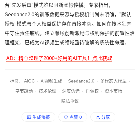
台"先发后审"模式难以阻断虚假传播。专家指出，
Seedance2.0的训练数据来源与授权机制尚未明确，"默认
授权"模式与个人权益保护存在直接冲突。如何在技术狂奔
中守住责任底线，建立兼顾创新激励与权利保护的前置性治
理框架，已成为AI视频生成领域亟待破解的系统性命题。
AD：精心整理了2000+好用的AI工具！点此获取
标签：
AIGC
·
AI视频生成
·
Seedance2.0
·
多模态大模型
·
字节跳动
·
技术伦理
·
深度伪造
·
肖像权
·
资本市场
·
隐私争议
生成海报
点赞
0
分享