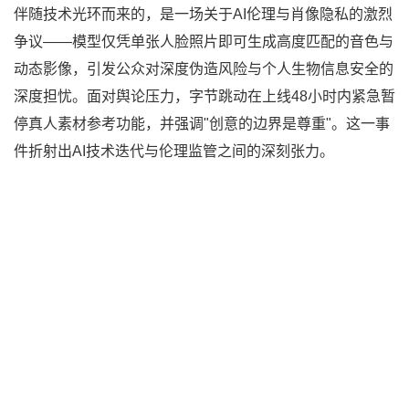
伴随技术光环而来的，是一场关于AI伦理与肖像隐私的激烈
争议——模型仅凭单张人脸照片即可生成高度匹配的音色与
动态影像，引发公众对深度伪造风险与个人生物信息安全的
深度担忧。面对舆论压力，字节跳动在上线48小时内紧急暂
停真人素材参考功能，并强调"创意的边界是尊重"。这一事
件折射出AI技术迭代与伦理监管之间的深刻张力。