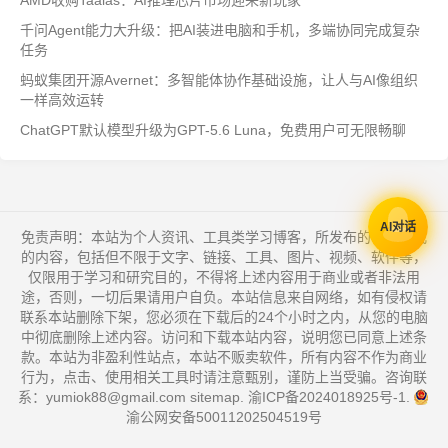
AMD收购Taalas：AI推理芯片市场迎来新玩家
千问Agent能力大升级：把AI装进电脑和手机，多端协同完成复杂
任务
蚂蚁集团开源Avernet：多智能体协作基础设施，让人与AI像组织
一样高效运转
ChatGPT默认模型升级为GPT-5.6 Luna，免费用户可无限畅聊
AI对话
免责声明：本站为个人资讯、工具类学习博客，所发布的一切形式
的内容，包括但不限于文字、链接、工具、图片、视频、软件等，
仅限用于学习和研究目的，不得将上述内容用于商业或者非法用
途，否则，一切后果请用户自负。本站信息来自网络，如有侵权请
联系本站删除下架，您必须在下载后的24个小时之内，从您的电脑
中彻底删除上述内容。访问和下载本站内容，说明您已同意上述条
款。本站为非盈利性站点，本站不贩卖软件，所有内容不作为商业
行为，点击、使用相关工具时请注意甄别，谨防上当受骗。咨询联
系：yumiok88@gmail.com
sitemap
.
渝ICP备2024018925号-1
.
渝公网安备50011202504519号