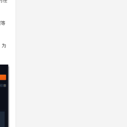
时任
程等
，为