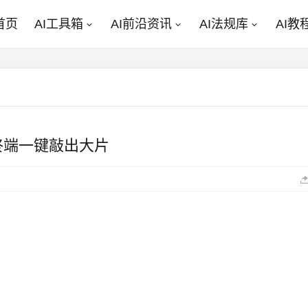
首页
AI工具箱
AI前沿资讯
AI法规库
AI教
I：终端一键敲出大片