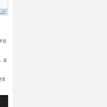
不仅
。这
更灵