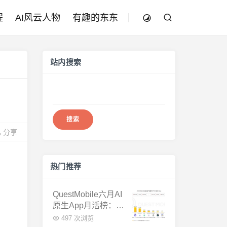
程
AI风云人物
有趣的东东
站内搜索
搜
索：
分享
热门推荐
QuestMobile六月AI
原生App月活榜：豆
包3.8亿断层第一，
497 次浏览