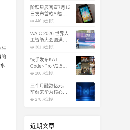
千问增速暴涨近58
倍
阶跃星辰官宣7月13
日发布首款AI智能
体终端：大模型公
446 次浏览
司造手机抢跑
WAIC 2026 世界人
工智能大会圆满闭
幕：多项重磅成果
301 次浏览
原生
发布，上海成为全
具的
球AI合作新中心
快手发布KAT-
化水
Coder-Pro V2.5：
首个能端到端跑通
286 次浏览
完整工程的国产AI
编程模型
三个月融数亿元，
前蔚来华为核心成
员联手创立日冕开
270 次浏览
物，押注具身世界
模型
近期文章