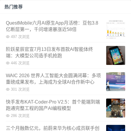
热门推荐
QuestMobile六月AI原生App月活榜：豆包3.8
亿断层第一，千问增速暴涨近58倍
497 次浏览
阶跃星辰官宣7月13日发布首款AI智能体终
端：大模型公司造手机抢跑
446 次浏览
WAIC 2026 世界人工智能大会圆满闭幕：多项
重磅成果发布，上海成为全球AI合作新中心
301 次浏览
快手发布KAT-Coder-Pro V2.5：首个能端到端
跑通完整工程的国产AI编程模型
286 次浏览
三个月融数亿元，前蔚来华为核心成员联手创