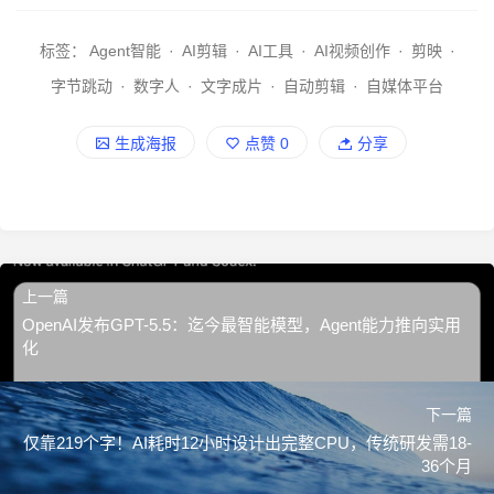
标签：
Agent智能
·
AI剪辑
·
AI工具
·
AI视频创作
·
剪映
·
字节跳动
·
数字人
·
文字成片
·
自动剪辑
·
自媒体平台
生成海报
点赞
0
分享
上一篇
OpenAI发布GPT-5.5：迄今最智能模型，Agent能力推向实用
化
下一篇
仅靠219个字！AI耗时12小时设计出完整CPU，传统研发需18-
36个月