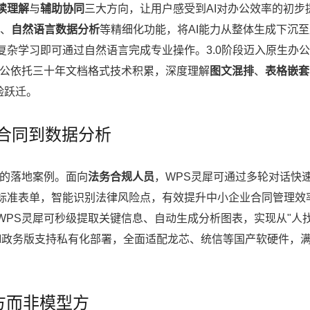
读理解
与
辅助协同
三大方向，让用户感受到AI对办公效率的初步
、
自然语言数据分析
等精细化功能，将AI能力从整体生成下沉
杂学习即可通过自然语言完成专业操作。3.0阶段迈入原生办
办公依托三十年文档格式技术积累，深度理解
图文混排
、
表格嵌套
验跃迁。
合同到数据分析
中的落地案例。面向
法务合规人员
，WPS灵犀可通过多轮对话快
标准表单，智能识别法律风险点，有效提升中小企业合同管理效
WPS灵犀可秒级提取关键信息、自动生成分析图表，实现从"人
S AI政务版支持私有化部署，全面适配龙芯、统信等国产软硬件，
方而非模型方