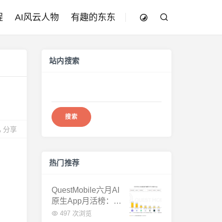
程
AI风云人物
有趣的东东
站内搜索
搜
索：
分享
热门推荐
QuestMobile六月AI
原生App月活榜：豆
包3.8亿断层第一，
497 次浏览