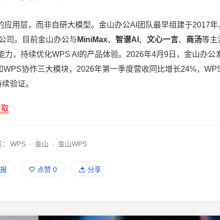
的应用层，而非自研大模型。金山办公AI团队最早组建于2017年
件公司。目前金山办公与
MiniMax
、
智谱AI
、
文心一言
、
商汤
等主
，持续优化WPS AI的产品体验。2026年4月9日，金山办公
I企业版和WPS协作三大模块，2026年第一季度营收同比增长24%，WP
持续验证。
获取
签：
WPS
·
金山
·
金山WPS
报
点赞
0
分享