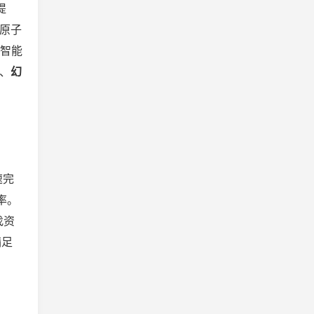
提
至原子
公智能
、
幻
速完
率。
找资
满足