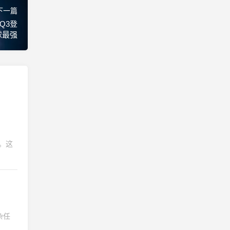
下一篇
，Q3登
球最强
。这
杂任