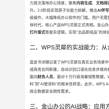
力首次落地办公场景，聚焦
内容生成
、
文档阅
升。2.0阶段实现原子化能力拆解，推出
AI伴写
级操作，大幅降低办公软件的门槛，用户无需复
体时代，核心产品WPS灵犀正式亮相。金山
灯片版式
等复杂逻辑，实现"出品即成品"的体
二、WPS灵犀的实战能力：从
蓝皮书详细记录了WPS灵犀在真实业务场景
成商务合同新建，自动识别口语化信息并填充
面向
财务人员
，面对十万行级海量销售数据，
料"到"AI管资料"的根本性转变。此外，WP
政企数据安全刚性需求。
三、金山办公的AI战略：应用