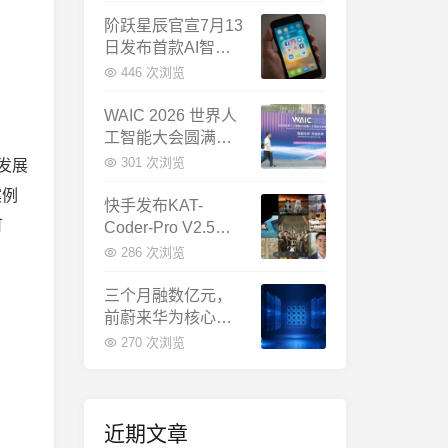
千问增速暴涨近58
倍
阶跃星辰官宣7月13
日发布首款AI智能
体终端：大模型公
446 次浏览
司造手机抢跑
WAIC 2026 世界人
工智能大会圆满闭
幕：多项重磅成果
301 次浏览
发展
发布，上海成为全
案例
球AI合作新中心
快手发布KAT-
可
Coder-Pro V2.5：
首个能端到端跑通
286 次浏览
完整工程的国产AI
编程模型
三个月融数亿元，
前蔚来华为核心成
员联手创立日冕开
270 次浏览
物，押注具身世界
模型
近期文章