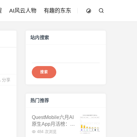
程
AI风云人物
有趣的东东
站内搜索
搜
索：
分享
热门推荐
QuestMobile六月AI
原生App月活榜：豆
包3.8亿断层第一，
484 次浏览