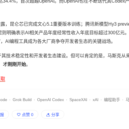
4%，首次超越OpenAI。而OpenAI也在不断迭代其Codex
透露，昆仑芯已完成文心5.1重要版本训练；腾讯新模型Hy3 previ
里则明确表示AI相关产品年度经常性收入年底目标超过300亿元
赛"，AI编程工具成为各大厂商争夺开发者生态的关键战场。
，取决于其技术稳定性和开发者生态建设。但可以肯定的是，马斯克从
争，才刚刚开始
。
获取
Code
·
Grok Build
·
OpenAI Codex
·
SpaceXAI
·
xAI
·
编程助手
·
报
点赞
0
分享