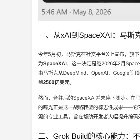
一、从xAI到SpaceXAI：马
今年5月初，马斯克在社交平台X上宣布，旗下人
为
SpaceXAI
。这一决定是继2026年2月Spac
由马斯克从DeepMind、OpenAI、Goo
到
2500亿美元
。
然而，合并后的SpaceXAI并未停下脚步。在马
的曝光正是这一战略转型的标志性成果——它
流
的专业工具，旨在帮助开发者大幅提升编码
二、Grok Build的核心能力