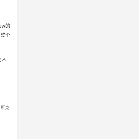
产
ew的
。整个
来不
马斯克