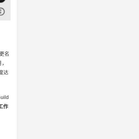
一更名
月，
一度达
ild
工作