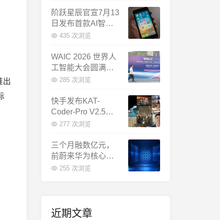
千问增速暴涨近58
倍
阶跃星辰官宣7月13
日发布首款AI智能
体终端：大模型公
435 次浏览
司造手机抢跑
WAIC 2026 世界人
工智能大会圆满闭
幕：多项重磅成果
285 次浏览
推出
发布，上海成为全
标
球AI合作新中心
快手发布KAT-
Coder-Pro V2.5：
首个能端到端跑通
277 次浏览
完整工程的国产AI
编程模型
三个月融数亿元，
前蔚来华为核心成
员联手创立日冕开
255 次浏览
物，押注具身世界
模型
近期文章