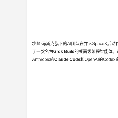
埃隆·马斯克旗下的AI团队在并入SpaceX后动
了一款名为
Grok Build
的桌面级编程智能体。这款
Anthropic的
Claude Code
和OpenAI的Co