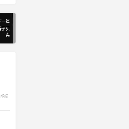
下一篇
锤子买
卖
智能编