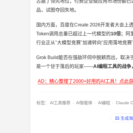
占据了领先地位，付费企业级应用市场份额已达34.
品，试图夺回失地。
国内方面，百度在Create 2026开发者大会上
Token调用总量已超过上一代模型的
10倍
；阿
行业正从"大模型竞赛"加速转向"应用落地竞
Grok Build能否在强敌环伺中脱颖而出
是一个甘于落后的玩家——
AI编程工具的战
AD：精心整理了2000+好用的AI工具！点此
标签：
AI工具推荐
·
AI智能体
·
AI编程
·
Claude 
生成海