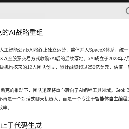
斯克的AI战略重组
工智能公司xAI将终止独立运营，整体并入SpaceX体系，统
eX以全股票交易方式收购xAI后的后续落地。xAI成立于2023年7
gle等顶级机构挖来的12人团队创立，累计融资超过250亿美元，估值
斯克的推动下，团队迅速将重心转向了AI编程工具领域。Grok Bu
不再是一个对话式聊天机器人，而是一个专注于
智能体自主编程
效率。
：不止于代码生成