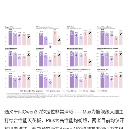
通义千问Qwen3.7的定位非常清晰——Max为旗舰级大脑主
打综合性能天花板，Plus为高性能均衡版，两者目前均仅开