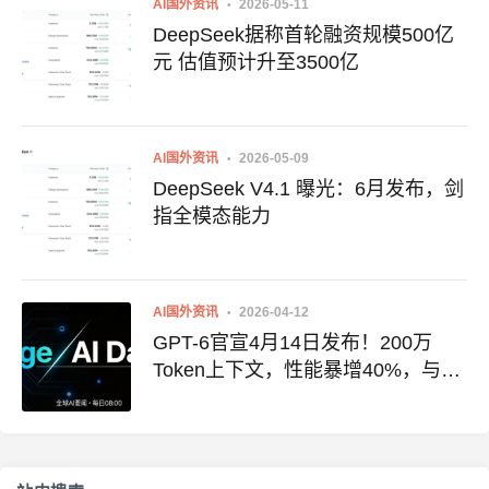
AI国外资讯
2026-05-11
DeepSeek据称首轮融资规模500亿
元 估值预计升至3500亿
AI国外资讯
2026-05-09
DeepSeek V4.1 曝光：6月发布，剑
指全模态能力
AI国外资讯
2026-04-12
GPT-6官宣4月14日发布！200万
Token上下文，性能暴增40%，与
DeepSeek V4正面交锋