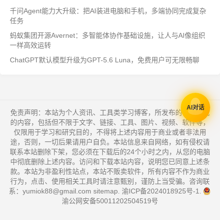
千问Agent能力大升级：把AI装进电脑和手机，多端协同完成复杂
任务
蚂蚁集团开源Avernet：多智能体协作基础设施，让人与AI像组织
一样高效运转
ChatGPT默认模型升级为GPT-5.6 Luna，免费用户可无限畅聊
AI对话
免责声明：本站为个人资讯、工具类学习博客，所发布的一切形式
的内容，包括但不限于文字、链接、工具、图片、视频、软件等，
仅限用于学习和研究目的，不得将上述内容用于商业或者非法用
途，否则，一切后果请用户自负。本站信息来自网络，如有侵权请
联系本站删除下架，您必须在下载后的24个小时之内，从您的电脑
中彻底删除上述内容。访问和下载本站内容，说明您已同意上述条
款。本站为非盈利性站点，本站不贩卖软件，所有内容不作为商业
行为，点击、使用相关工具时请注意甄别，谨防上当受骗。咨询联
系：yumiok88@gmail.com
sitemap
.
渝ICP备2024018925号-1
.
渝公网安备50011202504519号