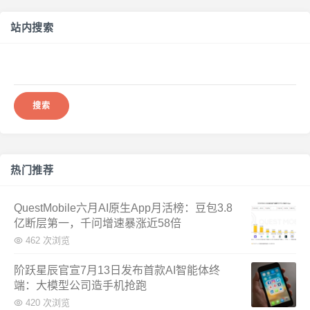
站内搜索
搜
索：
热门推荐
QuestMobile六月AI原生App月活榜：豆包3.8
亿断层第一，千问增速暴涨近58倍
462 次浏览
阶跃星辰官宣7月13日发布首款AI智能体终
端：大模型公司造手机抢跑
420 次浏览