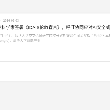
2026-06-03
科学家签署《IDAIS伦敦宣言》，呼吁协同应对AI安全
灵奖得主、清华大学交叉信息研究院院长姚期智联合图灵奖得主约书亚·本
 Bengio)、清华大学智能产业 ...