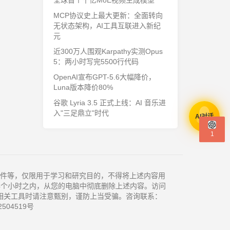
全球首个千亿MoE视频生成模型
MCP协议史上最大更新：全面转向
无状态架构，AI工具互联进入新纪
元
近300万人围观Karpathy实测Opus
5：两小时写完5500行代码
OpenAI宣布GPT-5.6大幅降价，
Luna版本降价80%
谷歌 Lyria 3.5 正式上线：AI 音乐进
入"三足鼎立"时代
AI对话
1
件等，仅限用于学习和研究目的，不得将上述内容用
4个小时之内，从您的电脑中彻底删除上述内容。访问
相关工具时请注意甄别，谨防上当受骗。咨询联系：
504519号