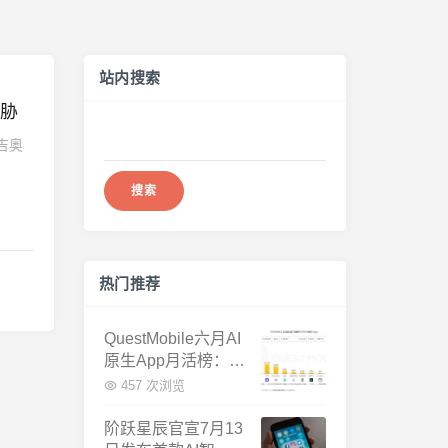
站内搜索
威胁
搜
吉奥
索：
热门推荐
QuestMobile六月AI
原生App月活榜：豆
包3.8亿断层第一，
457 次浏览
千问增速暴涨近58
倍
阶跃星辰官宣7月13