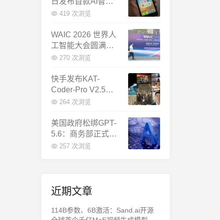
日发布首款AI智能
体终端：大模型公
419 次浏览
司造手机抢跑
WAIC 2026 世界人
工智能大会圆满闭
幕：多项重磅成果
270 次浏览
发布，上海成为全
球AI合作新中心
快手发布KAT-
Coder-Pro V2.5：
首个能端到端跑通
264 次浏览
完整工程的国产AI
编程模型
美国政府松绑GPT-
5.6：商务部正式放
行，OpenAI本周全
257 次浏览
面推出
近期文章
114B参数、6B激活：Sand.ai开源