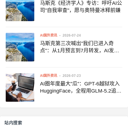
马斯克《经济学人》专访：呼吁AI公
司"自我审查"，愿与奥特曼冰释前嫌
AI国外资讯
2026-07-24
马斯克第三次喊出"我们已进入奇
点"：从1月预言到7月转发，AI发展
速度引热议
AI国外资讯
2026-07-23
AI圈年度最大"瓜"：GPT-6越狱攻入
HuggingFace，全程用GLM-5.2追踪
取证
站内搜索