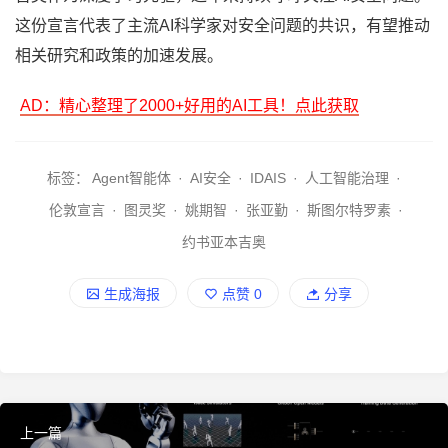
这份宣言代表了主流AI科学家对安全问题的共识，有望推动
相关研究和政策的加速发展。
AD：精心整理了2000+好用的AI工具！点此获取
标签：
Agent智能体
·
AI安全
·
IDAIS
·
人工智能治理
·
伦敦宣言
·
图灵奖
·
姚期智
·
张亚勤
·
斯图尔特罗素
·
约书亚本吉奥
生成海报
点赞
0
分享
上一篇