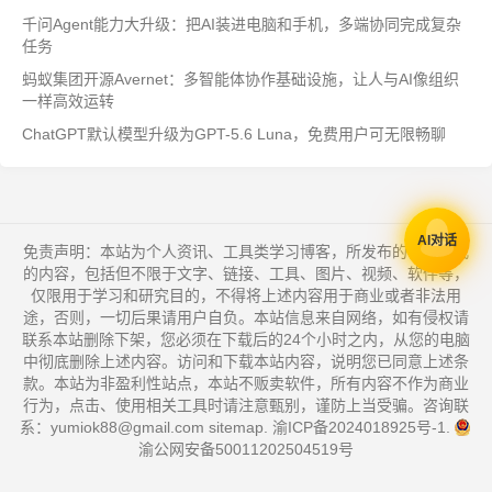
千问Agent能力大升级：把AI装进电脑和手机，多端协同完成复杂
任务
蚂蚁集团开源Avernet：多智能体协作基础设施，让人与AI像组织
一样高效运转
ChatGPT默认模型升级为GPT-5.6 Luna，免费用户可无限畅聊
AI对话
免责声明：本站为个人资讯、工具类学习博客，所发布的一切形式
的内容，包括但不限于文字、链接、工具、图片、视频、软件等，
仅限用于学习和研究目的，不得将上述内容用于商业或者非法用
途，否则，一切后果请用户自负。本站信息来自网络，如有侵权请
联系本站删除下架，您必须在下载后的24个小时之内，从您的电脑
中彻底删除上述内容。访问和下载本站内容，说明您已同意上述条
款。本站为非盈利性站点，本站不贩卖软件，所有内容不作为商业
行为，点击、使用相关工具时请注意甄别，谨防上当受骗。咨询联
系：yumiok88@gmail.com
sitemap
.
渝ICP备2024018925号-1
.
渝公网安备50011202504519号