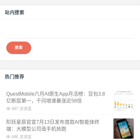
站内搜索
搜
索：
热门推荐
QuestMobile六月AI原生App月活榜：豆包3.8
亿断层第一，千问增速暴涨近58倍
497 次浏览
阶跃星辰官宣7月13日发布首款AI智能体终
端：大模型公司造手机抢跑
446 次浏览