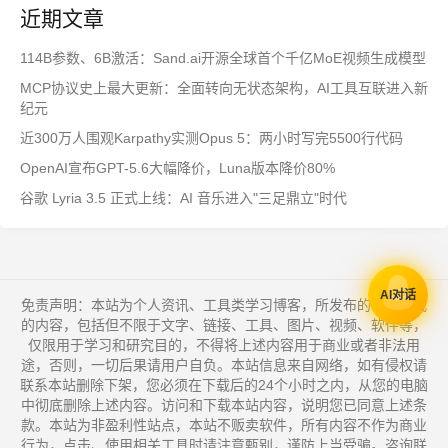
近期文章
114B参数、6B激活：Sand.ai开源全球首个千亿MoE视频生成模型
MCP协议史上最大更新：全面转向无状态架构，AI工具互联进入新
纪元
近300万人围观Karpathy实测Opus 5：两小时写完5500行代码
OpenAI宣布GPT-5.6大幅降价，Luna版本降价80%
谷歌 Lyria 3.5 正式上线：AI 音乐进入"三足鼎立"时代
AI对话
免责声明：本站为个人资讯、工具类学习博客，所发布的一切形式
的内容，包括但不限于文字、链接、工具、图片、视频、软件等，
仅限用于学习和研究目的，不得将上述内容用于商业或者非法用
途，否则，一切后果请用户自负。本站信息来自网络，如有侵权请
联系本站删除下架，您必须在下载后的24个小时之内，从您的电脑
中彻底删除上述内容。访问和下载本站内容，说明您已同意上述条
款。本站为非盈利性站点，本站不贩卖软件，所有内容不作为商业
行为，点击、使用相关工具时请注意甄别，谨防上当受骗。咨询联