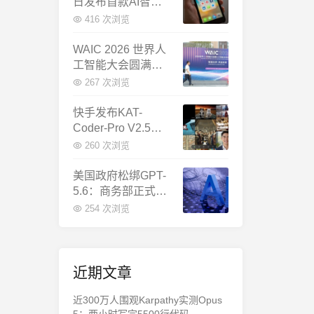
日发布首款AI智能
体终端：大模型公
416 次浏览
司造手机抢跑
WAIC 2026 世界人
工智能大会圆满闭
幕：多项重磅成果
267 次浏览
发布，上海成为全
球AI合作新中心
快手发布KAT-
Coder-Pro V2.5：
首个能端到端跑通
260 次浏览
完整工程的国产AI
编程模型
美国政府松绑GPT-
5.6：商务部正式放
行，OpenAI本周全
254 次浏览
面推出
近期文章
近300万人围观Karpathy实测Opus