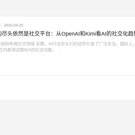
2025-04-20
尽头依然是社交平台：从OpenAI和Kimi看AI的社交化趋
头纷纷布局社交领域 近期，AI行业巨头们的动作引发了广泛关注。国际上
正在内部测试类似X的社交功能， ...