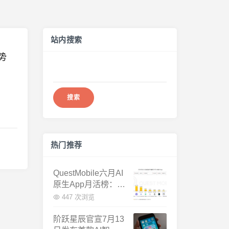
站内搜索
势
搜
，
索：
热门推荐
QuestMobile六月AI
原生App月活榜：豆
包3.8亿断层第一，
447 次浏览
千问增速暴涨近58
倍
阶跃星辰官宣7月13