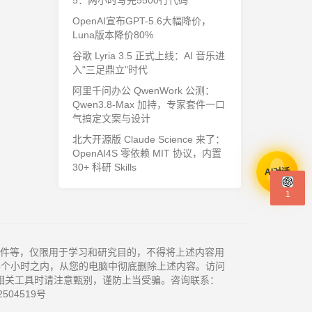
5：两小时写完5500行代码
OpenAI宣布GPT-5.6大幅降价，
Luna版本降价80%
谷歌 Lyria 3.5 正式上线：AI 音乐进
入"三足鼎立"时代
阿里千问办公 QwenWork 公测：
Qwen3.8-Max 加持，专家套件一口
气搞定文案与设计
北大开源版 Claude Science 来了：
OpenAI4S 零依赖 MIT 协议，内置
30+ 科研 Skills
AI对话
1
件等，仅限用于学习和研究目的，不得将上述内容用
4个小时之内，从您的电脑中彻底删除上述内容。访问
相关工具时请注意甄别，谨防上当受骗。咨询联系：
504519号