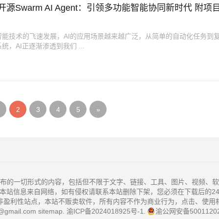
AI开源Swarm AI Agent：引领多功能智能协同新时代 附项
智能技术的飞速发展，AI的应用场景越来越广泛，从简单的自动化任务到
统，AI正逐渐渗透到我们 ...
2
3
4
5
»
布的一切形式的内容，包括但不限于文字、链接、工具、图片、视频、软
本站信息来自网络，如有侵权请联系本站删除下架，您必须在下载后的2
非盈利性站点，本站不贩卖软件，所有内容不作为商业行为，点击、使用
@gmail.com
sitemap
.
渝ICP备2024018925号-1
.
渝公网安备50011202