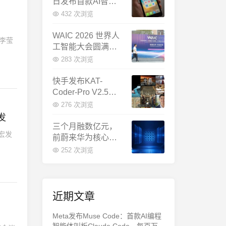
日发布首款AI智能
体终端：大模型公
432 次浏览
司造手机抢跑
WAIC 2026 世界人
O李莹
工智能大会圆满闭
幕：多项重磅成果
283 次浏览
发布，上海成为全
球AI合作新中心
快手发布KAT-
Coder-Pro V2.5：
首个能端到端跑通
276 次浏览
完整工程的国产AI
发
编程模型
三个月融数亿元，
彦宏发
前蔚来华为核心成
员联手创立日冕开
252 次浏览
物，押注具身世界
模型
近期文章
Meta发布Muse Code：首款AI编程