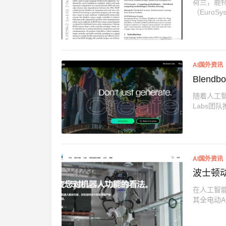
荷兰，鹿特
（EuroS
AI国外资讯
Blen
随着人工智
Labs团队推
AI国外资讯
波士顿动
在人工智能
其全电动At