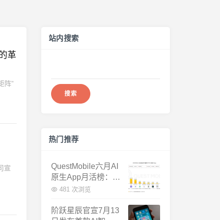
站内搜索
界的革
搜
索：
矩阵”
热门推荐
QuestMobile六月AI
司宣
原生App月活榜：豆
包3.8亿断层第一，
481 次浏览
千问增速暴涨近58
倍
阶跃星辰官宣7月13