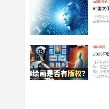
AI国外资讯
韩国文
韩国文化
体育观光部
司法判例
2023
【事件简
改、调整
里》中使
11月2
片具备独
作出后，