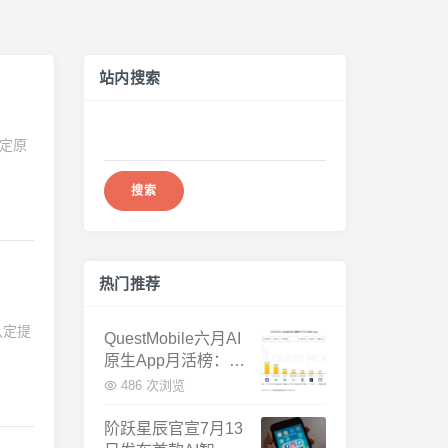
站内搜索
搜
认定原
索：
热门推荐
认定提
QuestMobile六月AI
原生App月活榜：豆
包3.8亿断层第一，
486 次浏览
千问增速暴涨近58
倍
阶跃星辰官宣7月13