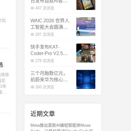
日发布首款AI智能
体终端：大模型公
437 次浏览
司造手机抢跑
文化
WAIC 2026 世界人
工智能大会圆满闭
幕：多项重磅成果
287 次浏览
发布，上海成为全
球AI合作新中心
快手发布KAT-
Coder-Pro V2.5：
首个能端到端跑通
278 次浏览
选
完整工程的国产AI
编程模型
三个月融数亿元，
后续修
前蔚来华为核心成
桃花
员联手创立日冕开
3年
260 次浏览
案图
物，押注具身世界
。判决
模型
近期文章
Meta推出首款AI编程智能体Muse