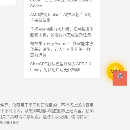
Code，以低价挑战Claude Code与
Codex
AMD收购Taalas：AI推理芯片市场
迎来新玩家
千问Agent能力大升级：把AI装进电
脑和手机，多端协同完成复杂任务
蚂蚁集团开源Avernet：多智能体协
作基础设施，让人与AI像组织一样
高效运转
ChatGPT默认模型升级为GPT-5.6
Luna，免费用户可无限畅聊
AI对话
1
件等，仅限用于学习和研究目的，不得将上述内容用
4个小时之内，从您的电脑中彻底删除上述内容。访问
相关工具时请注意甄别，谨防上当受骗。咨询联系：
504519号