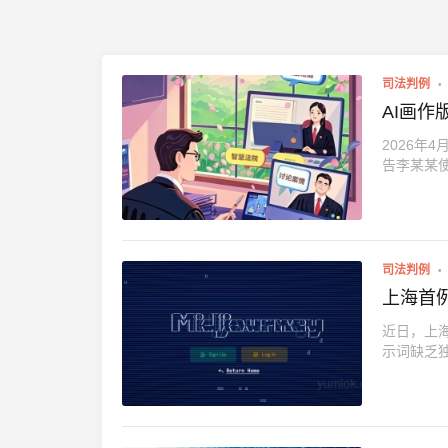
司法判例
AI画
2026年
告李某某使用S
司法判例
上海首
近日，上
示词缺乏独