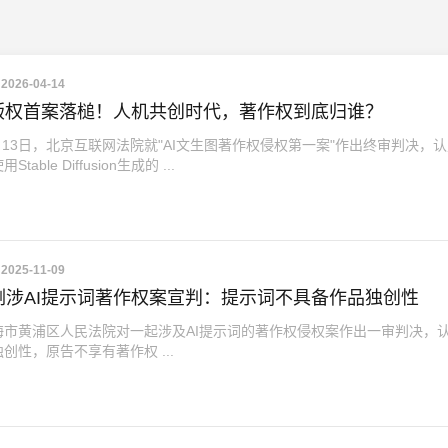
2026-04-14
作版权首案落槌！人机共创时代，著作权到底归谁？
4月13日，北京互联网法院就"AI文生图著作权侵权第一案"作出终审判决，
table Diffusion生成的 ...
2025-11-09
例涉AI提示词著作权案宣判：提示词不具备作品独创性
海市黄浦区人民法院对一起涉及AI提示词的著作权侵权案作出一审判决，
创性，原告不享有著作权 ...