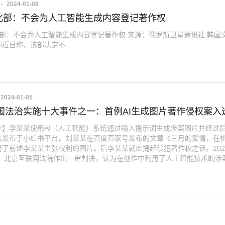
2024-01-08
化部：不会为人工智能生成内容登记著作权
部：不会为人工智能生成内容登记著作权 来源：俄罗斯卫星通讯社 韩国
近日称，该部决定不 ...
2024-01-05
中国法治实施十大事件之一：首例AI生成图片著作侵权案入
介】李某某使用AI（人工智能）系统通过输入提示词生成涉案图片并经过
后发布于小红书平台。刘某某在百度百家号发布的文章《三月的爱情，在
用了前述李某某主张权利的图片。后李某某就此提起侵犯著作权之诉。202
7日，北京互联网法院作出一审判决，认为在创作中利用了人工智能技术的涉
创性，可以被认定为作品，应受到著作权法保护。双方对该判决均未上诉
多国媒体纷纷跟进报道，判决要旨被译作多种文字。