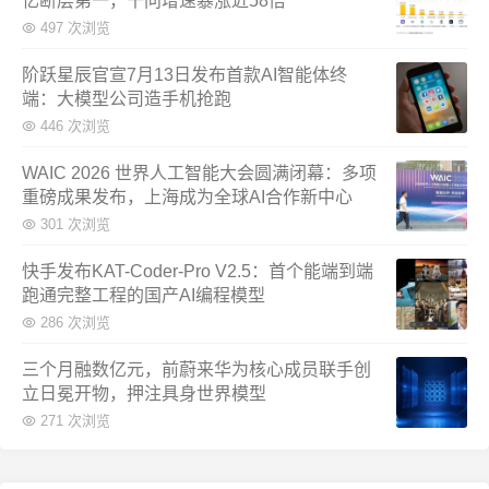
亿断层第一，千问增速暴涨近58倍
497 次浏览
阶跃星辰官宣7月13日发布首款AI智能体终
端：大模型公司造手机抢跑
446 次浏览
WAIC 2026 世界人工智能大会圆满闭幕：多项
重磅成果发布，上海成为全球AI合作新中心
301 次浏览
快手发布KAT-Coder-Pro V2.5：首个能端到端
跑通完整工程的国产AI编程模型
286 次浏览
三个月融数亿元，前蔚来华为核心成员联手创
立日冕开物，押注具身世界模型
271 次浏览