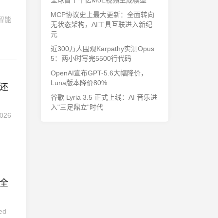
全球首个千亿MoE视频生成模型
MCP协议史上最大更新：全面转向
智能
无状态架构，AI工具互联进入新纪
元
近300万人围观Karpathy实测Opus
5：两小时写完5500行代码
OpenAI宣布GPT-5.6大幅降价，
Luna版本降价80%
，还
谷歌 Lyria 3.5 正式上线：AI 音乐进
入"三足鼎立"时代
026
身全
ed