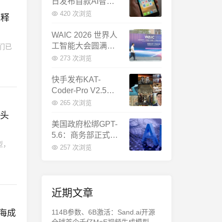
日发布首款AI智能
体终端：大模型公
420 次浏览
冰释
司造手机抢跑
WAIC 2026 世界人
工智能大会圆满闭
我们已
幕：多项重磅成果
273 次浏览
发布，上海成为全
球AI合作新中心
快手发布KAT-
Coder-Pro V2.5：
首个能端到端跑通
265 次浏览
完整工程的国产AI
巨头
编程模型
美国政府松绑GPT-
5.6：商务部正式放
型，
行，OpenAI本周全
257 次浏览
面推出
近期文章
上海成
114B参数、6B激活：Sand.ai开源