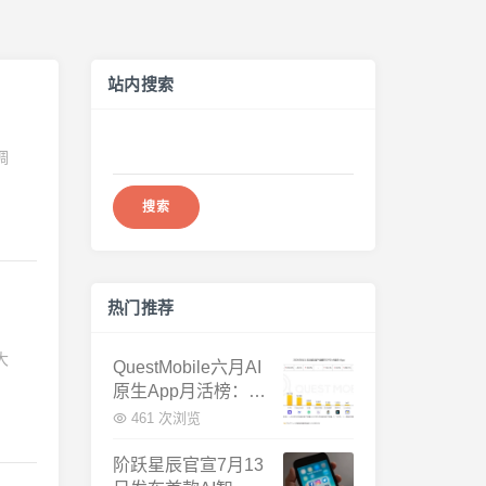
站内搜索
搜
调
索：
热门推荐
大
QuestMobile六月AI
原生App月活榜：豆
包3.8亿断层第一，
461 次浏览
千问增速暴涨近58
倍
阶跃星辰官宣7月13