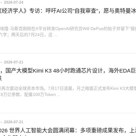
2026-07-24
《经济学人》专访：呼吁AI公司"自我审查"，愿与奥特曼
埃隆·马斯克刚刚在X平台转发OpenAI研究员Will DePue的帖子并留下"
六字；两天后的7月24日，这 ...
2026-07-21
"，国产大模型Kimi K3 48小时跑通芯片设计，海外EDA
跌
再次震动全球资本市场。7月17日凌晨，月之暗面正式发布Kimi K3大模
8万亿参数、配备100万Token ...
2026-07-21
 2026 世界人工智能大会圆满闭幕：多项重磅成果发布，