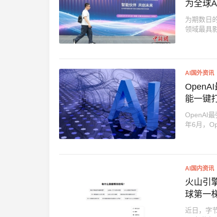
为全球A
为期数日的
领域最具影
AI国外资讯
OpenA
能一键
OpenAI
年6月，Op
AI国内资讯
火山引擎
球第一
近日，字节