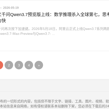
2026-05-19
千问Qwen3.7预览版上线：数学推理杀入全球第七，思
为快
问再次按下加速键。2026年5月18日，阿里云正式上线Qwen3.7系列两
3.7-Max-Preview与Qwen3.7- ...
2
3
4
»
布的一切形式的内容，包括但不限于文字、链接、工具、图片、视频、软
本站信息来自网络，如有侵权请联系本站删除下架，您必须在下载后的2