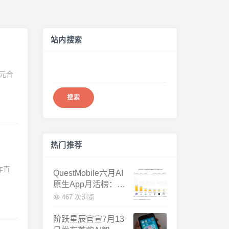
站内搜索
搜
美元合
索：
热门推荐
操作直
QuestMobile六月AI
原生App月活榜：豆
包3.8亿断层第一，
467 次浏览
千问增速暴涨近58
倍
阶跃星辰官宣7月13