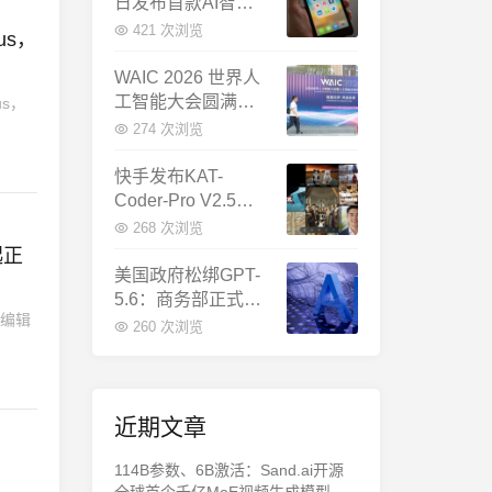
日发布首款AI智能
体终端：大模型公
421 次浏览
us，
司造手机抢跑
WAIC 2026 世界人
工智能大会圆满闭
us，
幕：多项重磅成果
274 次浏览
发布，上海成为全
球AI合作新中心
快手发布KAT-
Coder-Pro V2.5：
首个能端到端跑通
268 次浏览
完整工程的国产AI
起正
编程模型
美国政府松绑GPT-
5.6：商务部正式放
码编辑
行，OpenAI本周全
260 次浏览
面推出
近期文章
114B参数、6B激活：Sand.ai开源