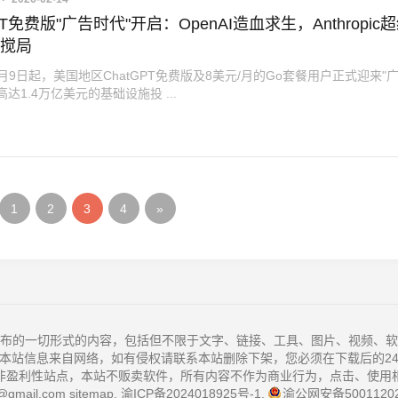
PT免费版"广告时代"开启：OpenAI造血求生，Anthropic
"搅局
年2月9日起，美国地区ChatGPT免费版及8美元/月的Go套餐用户正式迎来"
高达1.4万亿美元的基础设施投 ...
1
2
3
4
»
布的一切形式的内容，包括但不限于文字、链接、工具、图片、视频、软
本站信息来自网络，如有侵权请联系本站删除下架，您必须在下载后的2
非盈利性站点，本站不贩卖软件，所有内容不作为商业行为，点击、使用
@gmail.com
sitemap
.
渝ICP备2024018925号-1
.
渝公网安备50011202