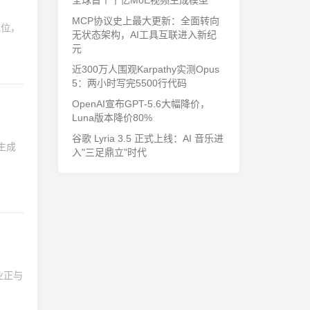
全球首个千亿MoE视频生成模型
MCP协议史上最大更新：全面转向
地位，
无状态架构，AI工具互联进入新纪
元
近300万人围观Karpathy实测Opus
5：两小时写完5500行代码
OpenAI宣布GPT-5.6大幅降价，
Luna版本降价80%
谷歌 Lyria 3.5 正式上线：AI 音乐进
可生成
入"三足鼎立"时代
企业正与