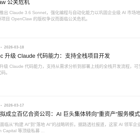
law 公关危机
pic 推出 Claude 3.6 Sonnet，强化编程与自动化能力以巩固企业级 AI 市场
项目 OpenClaw 的版权争议而面临公关危机。
2026-03-18
opic 升级 Claude 代码能力：支持全栈项目开发
opic 升级 Claude 代码能力，支持从需求分析到部署上线的全栈开发流程，
代码。
2026-03-17
AI 拟成立百亿合资公司：AI 巨头集体转向"重资产"服务模式
 正面临从"构建 AI"到"落地 AI"的战略转折。据路透社报道，这家 AI 领军
 Capital 等顶级私募 ...