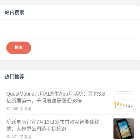
站内搜索
搜
索：
热门推荐
QuestMobile六月AI原生App月活榜：豆包3.8
亿断层第一，千问增速暴涨近58倍
469 次浏览
阶跃星辰官宣7月13日发布首款AI智能体终
端：大模型公司造手机抢跑
421 次浏览