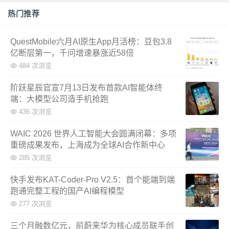
热门推荐
QuestMobile六月AI原生App月活榜：豆包3.8
亿断层第一，千问增速暴涨近58倍
484 次浏览
阶跃星辰官宣7月13日发布首款AI智能体终
端：大模型公司造手机抢跑
436 次浏览
WAIC 2026 世界人工智能大会圆满闭幕：多项
重磅成果发布，上海成为全球AI合作新中心
285 次浏览
快手发布KAT-Coder-Pro V2.5：首个能端到端
跑通完整工程的国产AI编程模型
277 次浏览
三个月融数亿元，前蔚来华为核心成员联手创