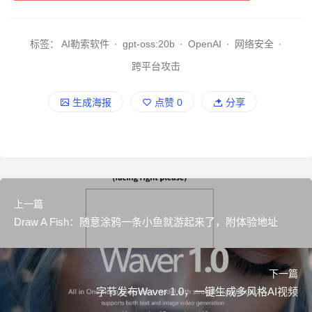
标签：
AI勒索软件
·
gpt-oss:20b
·
OpenAI
·
网络安全
·
跨平台攻击
生成海报
点赞
0
分享
上一篇
Draw A Fish：随意涂鸦一条小鱼就游起来了，附体验地址
下一篇
字节发布Waver 1.0，一键生成多风格AI视频