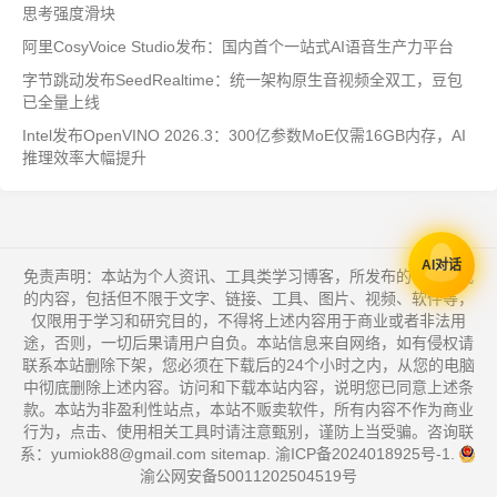
思考强度滑块
阿里CosyVoice Studio发布：国内首个一站式AI语音生产力平台
字节跳动发布SeedRealtime：统一架构原生音视频全双工，豆包
已全量上线
Intel发布OpenVINO 2026.3：300亿参数MoE仅需16GB内存，AI
推理效率大幅提升
AI对话
免责声明：本站为个人资讯、工具类学习博客，所发布的一切形式
的内容，包括但不限于文字、链接、工具、图片、视频、软件等，
仅限用于学习和研究目的，不得将上述内容用于商业或者非法用
途，否则，一切后果请用户自负。本站信息来自网络，如有侵权请
联系本站删除下架，您必须在下载后的24个小时之内，从您的电脑
中彻底删除上述内容。访问和下载本站内容，说明您已同意上述条
款。本站为非盈利性站点，本站不贩卖软件，所有内容不作为商业
行为，点击、使用相关工具时请注意甄别，谨防上当受骗。咨询联
系：yumiok88@gmail.com
sitemap
.
渝ICP备2024018925号-1
.
渝公网安备50011202504519号