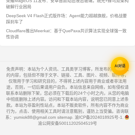
荣耀MagicOS 11发布：安卓首款动态液态玻璃，琉光+蜂鸟双架构
破解行业困局
DeepSeek V4 Flash正式版炸场：Agent能力超越旗舰，价格战要
踩刹车了
Cloudflare推出Meerkat：基于QuePaxa共识算法实现全球强一致
性协调
AI对话
免责声明：本站为个人资讯、工具类学习博客，所发布的一切形式
的内容，包括但不限于文字、链接、工具、图片、视频、软件等，
仅限用于学习和研究目的，不得将上述内容用于商业或者非法用
途，否则，一切后果请用户自负。本站信息来自网络，如有侵权请
联系本站删除下架，您必须在下载后的24个小时之内，从您的电脑
中彻底删除上述内容。访问和下载本站内容，说明您已同意上述条
款。本站为非盈利性站点，本站不贩卖软件，所有内容不作为商业
行为，点击、使用相关工具时请注意甄别，谨防上当受骗。咨询联
系：yumiok88@gmail.com
sitemap
.
渝ICP备2024018925号-1
.
渝公网安备50011202504519号