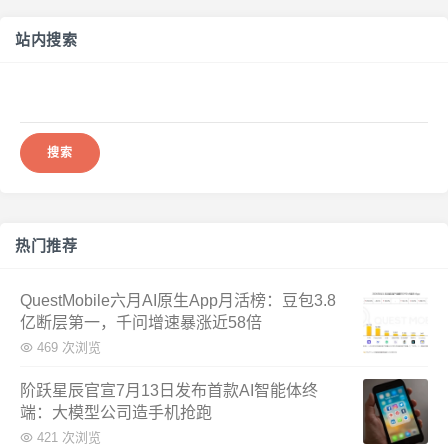
站内搜索
搜
索：
热门推荐
QuestMobile六月AI原生App月活榜：豆包3.8
亿断层第一，千问增速暴涨近58倍
469 次浏览
阶跃星辰官宣7月13日发布首款AI智能体终
端：大模型公司造手机抢跑
421 次浏览