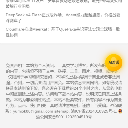
荣耀MagicOS 11发布：安卓首款动态液态玻璃，琉光+蜂鸟双架构
破解行业困局
DeepSeek V4 Flash正式版炸场：Agent能力超越旗舰，价格战要
踩刹车了
Cloudflare推出Meerkat：基于QuePaxa共识算法实现全球强一致
性协调
AI对话
免责声明：本站为个人资讯、工具类学习博客，所发布的一切形式
的内容，包括但不限于文字、链接、工具、图片、视频、软件等，
仅限用于学习和研究目的，不得将上述内容用于商业或者非法用
途，否则，一切后果请用户自负。本站信息来自网络，如有侵权请
联系本站删除下架，您必须在下载后的24个小时之内，从您的电脑
中彻底删除上述内容。访问和下载本站内容，说明您已同意上述条
款。本站为非盈利性站点，本站不贩卖软件，所有内容不作为商业
行为，点击、使用相关工具时请注意甄别，谨防上当受骗。咨询联
系：yumiok88@gmail.com
sitemap
.
渝ICP备2024018925号-1
.
渝公网安备50011202504519号