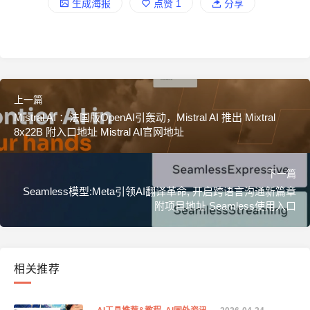
生成海报
点赞
1
分享
上一篇
Mistral AI ：法国版OpenAI引轰动，Mistral AI 推出 Mixtral
8x22B 附入口地址 Mistral AI官网地址
下一篇
Seamless模型:Meta引领AI翻译革命, 开启跨语言沟通新篇章
附项目地址 Seamless使用入口
相关推荐