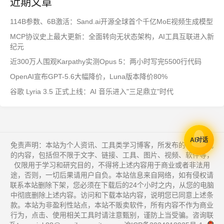
近期文章
114B参数、6B激活：Sand.ai开源全球首个千亿MoE视频生成模型
MCP协议史上最大更新：全面转向无状态架构，AI工具互联进入新
纪元
近300万人围观Karpathy实测Opus 5：两小时写完5500行代码
OpenAI宣布GPT-5.6大幅降价，Luna版本降价80%
谷歌 Lyria 3.5 正式上线：AI 音乐进入"三足鼎立"时代
AI对话
免责声明：本站为个人资讯、工具类学习博客，所发布的一切形式
的内容，包括但不限于文字、链接、工具、图片、视频、软件等，
仅限用于学习和研究目的，不得将上述内容用于商业或者非法用
途，否则，一切后果请用户自负。本站信息来自网络，如有侵权请
联系本站删除下架，您必须在下载后的24个小时之内，从您的电脑
中彻底删除上述内容。访问和下载本站内容，说明您已同意上述条
款。本站为非盈利性站点，本站不贩卖软件，所有内容不作为商业
行为，点击、使用相关工具时请注意甄别，谨防上当受骗。咨询联