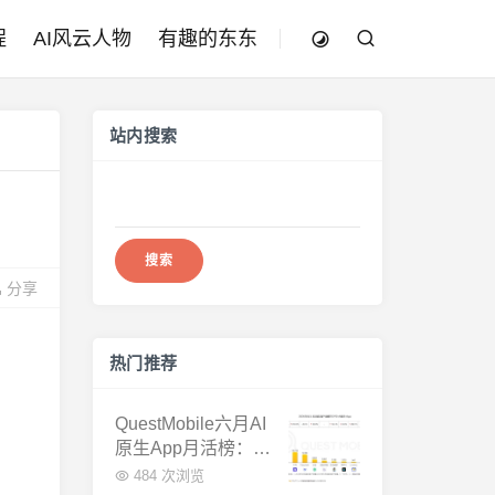
程
AI风云人物
有趣的东东
站内搜索
搜
索：
分享
热门推荐
QuestMobile六月AI
原生App月活榜：豆
包3.8亿断层第一，
484 次浏览