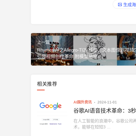
生成海
上一篇
Rhymes AI之Allegro-TI2V模型，文本图像到
引领视频创作革命 附模型地址
相关推荐
AI国外资讯
2024-11-01
谷歌AI语音技术革命：3
在人工智能的浪潮中，谷歌公司再
术，能够在短短3 ...