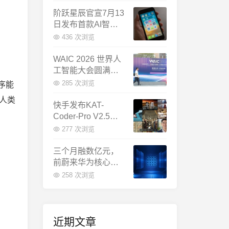
千问增速暴涨近58
倍
阶跃星辰官宣7月13
日发布首款AI智能
体终端：大模型公
436 次浏览
司造手机抢跑
WAIC 2026 世界人
工智能大会圆满闭
幕：多项重磅成果
285 次浏览
序能
发布，上海成为全
拟人类
球AI合作新中心
快手发布KAT-
Coder-Pro V2.5：
首个能端到端跑通
277 次浏览
完整工程的国产AI
编程模型
三个月融数亿元，
前蔚来华为核心成
员联手创立日冕开
258 次浏览
物，押注具身世界
模型
近期文章