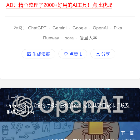
AD：精心整理了2000+好用的AI工具！点此获取
标签：
ChatGPT
·
Gemini
·
Google
·
OpenAI
·
Pika
·
Runway
·
sora
·
复旦大学
生成海报
点赞
1
分享
上一篇
OpenAI反击《纽约时报》侵权诉讼：指控其采用欺诈手段及
系统入侵行为
下一篇