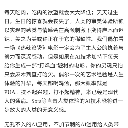
每天吃肉，吃肉的欲望就会大大降低；天天过生
日，生日的惊喜就会丧失了。人类的审美体验所赖
以实现的感觉与情感会在高频刺激下变得麻木而迟
钝。美之为美或许正在于它的稀缺性。我们偶尔看
一场《热辣滚烫》电影一定会为了主人公的执着与
努力而深深感动，但是如果在
AI技术加持下每天
给你生成一部“打鸡血”题材的电影，你的灵魂只怕
只会麻木到直打哈欠。偶尔一次的艺术经验是人生
体验的升华，每天都喝鸡汤，那大概率就是
PUA。提不起兴趣，打不起精神，本已经是现代
人的通病。Sora等直击人类体验的AI技术恐将进一
步放大的人类的无意义感。
无孔不入的
AI应用，不加节制的AI滥用给人类带