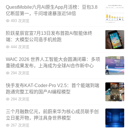
QuestMobile六月AI原生App月活榜：豆包3.8
亿断层第一，千问增速暴涨近58倍
493 次浏览
阶跃星辰官宣7月13日发布首款AI智能体终
端：大模型公司造手机抢跑
444 次浏览
WAIC 2026 世界人工智能大会圆满闭幕：多项
重磅成果发布，上海成为全球AI合作新中心
294 次浏览
快手发布KAT-Coder-Pro V2.5：首个能端到端
跑通完整工程的国产AI编程模型
284 次浏览
三个月融数亿元，前蔚来华为核心成员联手创
立日冕开物，押注具身世界模型
267 次浏览