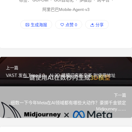
阿里巴巴Mobile-Agent-v3
生成海报
点赞
0
分享
上一篇
VAST 发布 Tripo 3.0，AI 3D 建模迎来新变革 附使用地址
下一篇
细数一下今年Meta在AI领域都有哪些大动作？豪掷千金锁定
Midjourney……