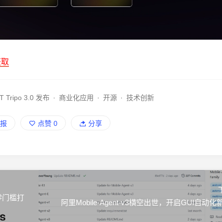
获取
T Tripo 3.0 发布
·
商业化应用
·
开源
·
技术创新
报
点赞
0
分享
，零门槛打
阿里Mobile-Agent-v3横空出世，开启GUI自动