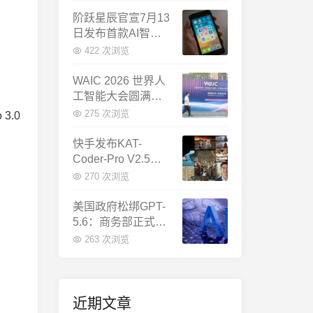
千问增速暴涨近58
倍
阶跃星辰官宣7月13
日发布首款AI智能
体终端：大模型公
422 次浏览
司造手机抢跑
WAIC 2026 世界人
工智能大会圆满闭
幕：多项重磅成果
275 次浏览
3.0
发布，上海成为全
球AI合作新中心
快手发布KAT-
Coder-Pro V2.5：
首个能端到端跑通
270 次浏览
完整工程的国产AI
编程模型
美国政府松绑GPT-
5.6：商务部正式放
行，OpenAI本周全
263 次浏览
面推出
近期文章