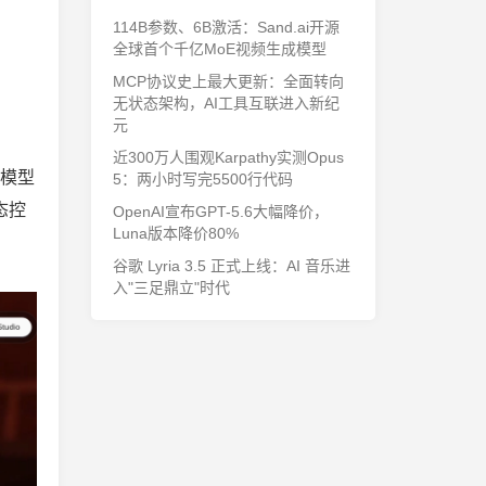
114B参数、6B激活：Sand.ai开源
全球首个千亿MoE视频生成模型
MCP协议史上最大更新：全面转向
无状态架构，AI工具互联进入新纪
元
近300万人围观Karpathy实测Opus
使模型
5：两小时写完5500行代码
态控
OpenAI宣布GPT-5.6大幅降价，
Luna版本降价80%
谷歌 Lyria 3.5 正式上线：AI 音乐进
入"三足鼎立"时代