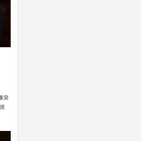
据集突
的资