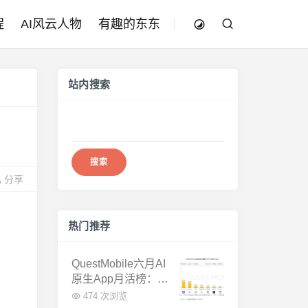
程
AI风云人物
有趣的东东
站内搜索
搜
索：
分享
热门推荐
QuestMobile六月AI
原生App月活榜：豆
包3.8亿断层第一，
474 次浏览