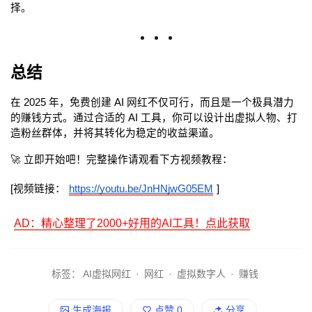
择。
总结
在 2025 年，免费创建 AI 网红不仅可行，而且是一个极具潜力
的赚钱方式。通过合适的 AI 工具，你可以设计出虚拟人物、打
造粉丝群体，并将其转化为稳定的收益渠道。
🚀 立即开始吧！完整操作请观看下方视频教程：
[视频链接：
https://youtu.be/JnHNjwG05EM
]
AD：精心整理了2000+好用的AI工具！点此获取
标签：
AI虚拟网红
·
网红
·
虚拟数字人
·
赚钱
生成海报
点赞
0
分享