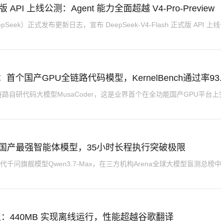
正式版 API 上线公测：Agent 能力全面超越 V4-Pro-Preview
Seek）正式发布更新日志，宣布 DeepSeek-V4-Flash 正式版 API 上
：首个国产GPU全链路代码模型，KernelBench通过率93
自研代码大模型MusaCoder，这是业界首个在全功能国产GPU平台上
ax：国产最强智能体模型，35小时长程执行突破极限
千问旗舰模型Qwen3.7-Max，在三方机构Arena全球大模型盲测总榜
模型：440MB 实现离线运行，性能超越谷歌翻译