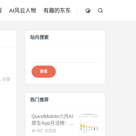
程
AI风云人物
有趣的东东
站内搜索
搜
索：
分享
热门推荐
QuestMobile六月AI
原生App月活榜：豆
包3.8亿断层第一，
497 次浏览