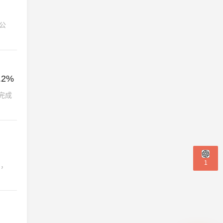
线公
.2%
完成
1
中，