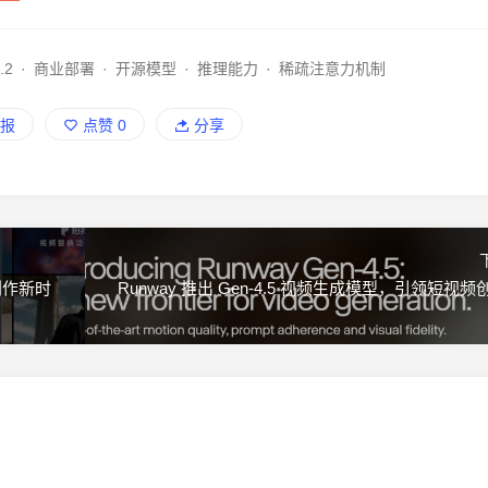
.2
·
商业部署
·
开源模型
·
推理能力
·
稀疏注意力机制
报
点赞
0
分享
频创作新时
Runway 推出 Gen-4.5 视频生成模型，引领短视频