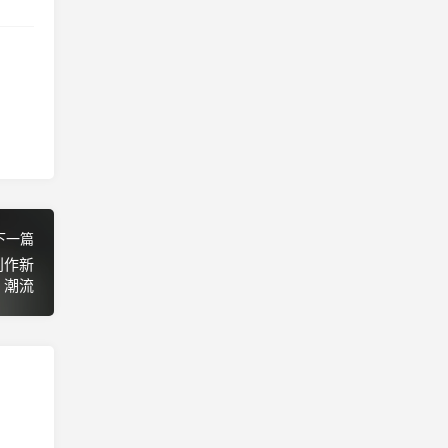
下一篇
创作新
潮流