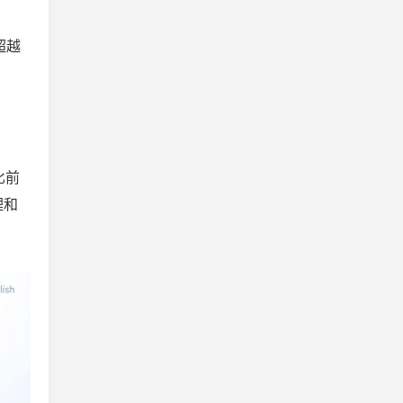
超越
比前
理和