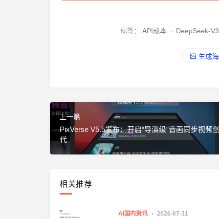
标签：
API成本
·
DeepSeek-V3
生成海
上一篇
PixVerse V5.5发布：开启“导演级”音画同步视
代
相关推荐
AI国内资讯
2026-07-31