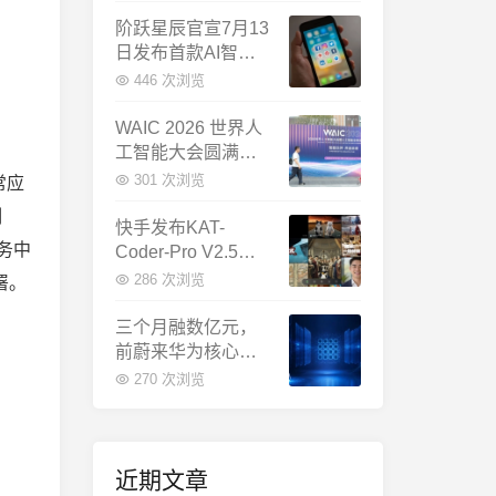
千问增速暴涨近58
倍
阶跃星辰官宣7月13
日发布首款AI智能
体终端：大模型公
446 次浏览
司造手机抢跑
WAIC 2026 世界人
工智能大会圆满闭
幕：多项重磅成果
301 次浏览
常应
发布，上海成为全
制
球AI合作新中心
快手发布KAT-
任务中
Coder-Pro V2.5：
首个能端到端跑通
286 次浏览
署。
完整工程的国产AI
编程模型
三个月融数亿元，
前蔚来华为核心成
员联手创立日冕开
270 次浏览
物，押注具身世界
模型
近期文章