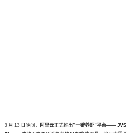
3 月 13 日晚间，
阿里云
正式推出
"一键养虾"平台——
JVS