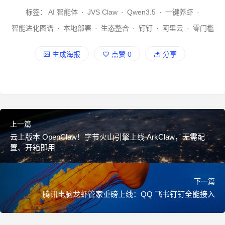
标签：
AI 智能体
·
JVS Claw
·
Qwen3.5
·
一键养虾
·
智能进化图谱
·
本地部署
·
生态整合
·
钉钉
·
阿里云
·
零门槛
生成海报
点赞
0
分享
上一篇
云上版本 OpenClaw！字节火山引擎上线 ArkClaw，无需配
置、开箱即用
下一篇
腾讯电脑龙虾管家重磅上线：QQ 飞书钉钉全能接入