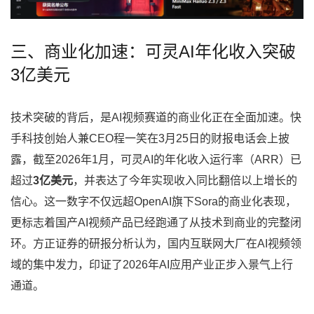
三、商业化加速：可灵AI年化收入突破
3亿美元
技术突破的背后，是AI视频赛道的商业化正在全面加速。快
手科技创始人兼CEO程一笑在3月25日的财报电话会上披
露，截至2026年1月，可灵AI的年化收入运行率（ARR）已
超过
3亿美元
，并表达了今年实现收入同比翻倍以上增长的
信心。这一数字不仅远超OpenAI旗下Sora的商业化表现，
更标志着国产AI视频产品已经跑通了从技术到商业的完整闭
环。方正证券的研报分析认为，国内互联网大厂在AI视频领
域的集中发力，印证了2026年AI应用产业正步入景气上行
通道。