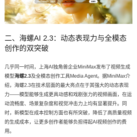
二、海螺AI 2.3：动态表现力与全模态
创作的双突破
几乎同一时间，上海AI独角兽企业MiniMax发布了视频生成
模型
海螺2.3
及全模态创作工具Media Agent。据MiniMax介
绍，海螺2.3在技术层面的最大亮点在于其强大的动态表现
力——模型能够生成更具动感和戏剧张力的视频画面，在运
动流畅度、场景复杂度和视觉冲击力上均有显著提升。同
时，新模型在成本控制方面也有所突破，降低了高质量视频
的生成成本，让更多创作者能够负担得起AI视频创作的费
用。