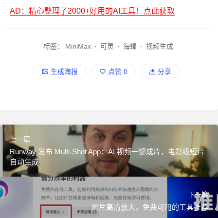
AD：精心整理了2000+好用的AI工具！点此获取
标签：
MiniMax
·
可灵
·
海螺
·
视频生成
生成海报
点赞
0
分享
上一篇
Runway 发布 Multi-Shot App：AI 视频一键成片，电影级短片
自动生成
下一篇
图片高清放大，免费可用的工具推荐