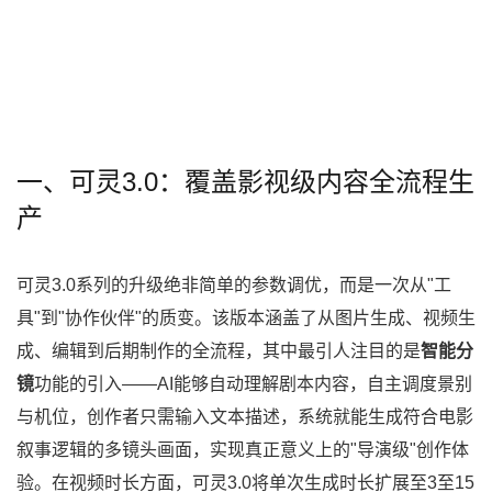
一、可灵3.0：覆盖影视级内容全流程生
产
可灵3.0系列的升级绝非简单的参数调优，而是一次从"工
具"到"协作伙伴"的质变。该版本涵盖了从图片生成、视频生
成、编辑到后期制作的全流程，其中最引人注目的是
智能分
镜
功能的引入——AI能够自动理解剧本内容，自主调度景别
与机位，创作者只需输入文本描述，系统就能生成符合电影
叙事逻辑的多镜头画面，实现真正意义上的"导演级"创作体
验。在视频时长方面，可灵3.0将单次生成时长扩展至3至15