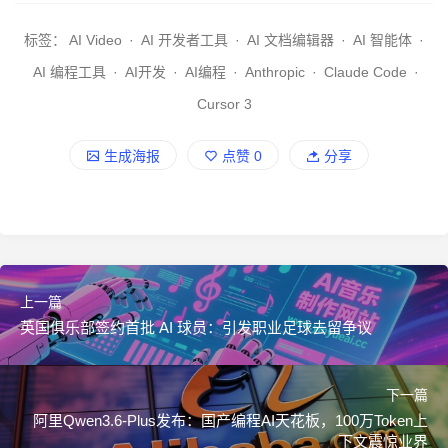
标签：
AI Video
·
AI 开发者工具
·
AI 文档编辑器
·
AI 智能体
·
AI 编程工具
·
AI开发
·
AI编程
·
Anthropic
·
Claude Code
·
Cursor 3
生成海报
点赞
0
分享
上一篇
英国俱乐部签约首批 AI 球员：引发职业足球去留争议
下一篇
阿里Qwen3.6-Plus发布：国产编程AI天花板，100万Token上
下文震惊业界