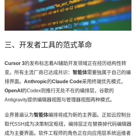
三、开发者工具的范式革命
Cursor 3
的发布标志着AI辅助开发领域正在经历结构性转
变。所有主流厂商已达成共识：
智能体
需要独属于自己的编
排界面。
Anthropic
的
Claude Code
采用终端优先模式，
OpenAI
的Codex则推行无处不在的编排层，谷歌的
Antigravity提供编辑器视图与管理器视图两种模式。
业界普遍认为
智能体
编排将成为新的主界面。正如云控制台
取代SSH成为决策制定枢纽，编排层正在替换掉代码编辑器
成为主要界面。软件工程师的角色正在向应用层系统运维者