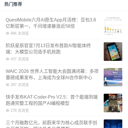
热门推荐
QuestMobile六月AI原生App月活榜：豆包3.8
亿断层第一，千问增速暴涨近58倍
486 次浏览
阶跃星辰官宣7月13日发布首款AI智能体终
端：大模型公司造手机抢跑
437 次浏览
WAIC 2026 世界人工智能大会圆满闭幕：多项
重磅成果发布，上海成为全球AI合作新中心
287 次浏览
快手发布KAT-Coder-Pro V2.5：首个能端到端
跑通完整工程的国产AI编程模型
278 次浏览
三个月融数亿元，前蔚来华为核心成员联手创