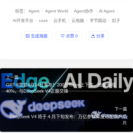
标签：
Agent
·
Agent World
·
Agent协作
·
AI Agent
·
AI开发平台
·
coze
·
云手机
·
云电脑
·
字节跳动
·
扣子
生成海报
点赞
0
分享
上一篇
GPT-6官宣4月14日发布！200万Token上下文，性能暴增
40%，与DeepSeek V4正面交锋
下一篇
DeepSeek V4 将于 4 月下旬发布：万亿参数深度适配国产芯
片