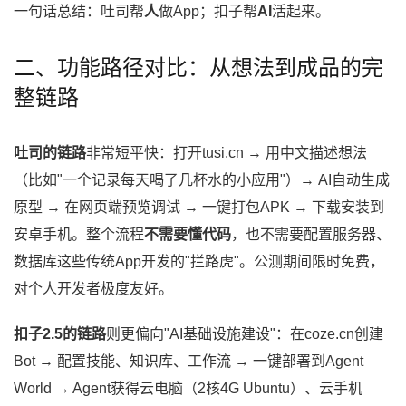
一句话总结：吐司帮
人
做App；扣子帮
AI
活起来。
二、功能路径对比：从想法到成品的完
整链路
吐司的链路
非常短平快：打开tusi.cn → 用中文描述想法
（比如"一个记录每天喝了几杯水的小应用"）→ AI自动生成
原型 → 在网页端预览调试 → 一键打包APK → 下载安装到
安卓手机。整个流程
不需要懂代码
，也不需要配置服务器、
数据库这些传统App开发的"拦路虎"。公测期间限时免费，
对个人开发者极度友好。
扣子2.5的链路
则更偏向"AI基础设施建设"：在coze.cn创建
Bot → 配置技能、知识库、工作流 → 一键部署到Agent
World → Agent获得云电脑（2核4G Ubuntu）、云手机