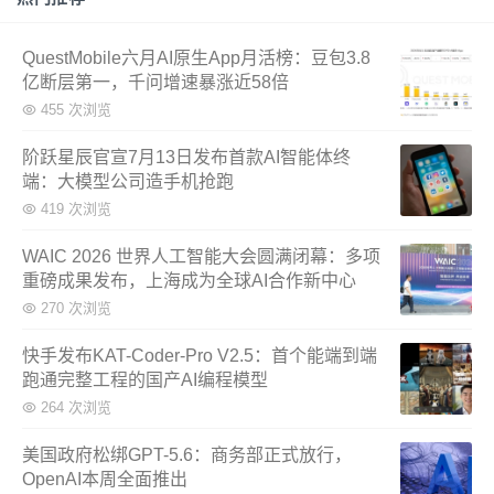
QuestMobile六月AI原生App月活榜：豆包3.8
亿断层第一，千问增速暴涨近58倍
455 次浏览
阶跃星辰官宣7月13日发布首款AI智能体终
端：大模型公司造手机抢跑
419 次浏览
WAIC 2026 世界人工智能大会圆满闭幕：多项
重磅成果发布，上海成为全球AI合作新中心
270 次浏览
快手发布KAT-Coder-Pro V2.5：首个能端到端
跑通完整工程的国产AI编程模型
264 次浏览
美国政府松绑GPT-5.6：商务部正式放行，
OpenAI本周全面推出