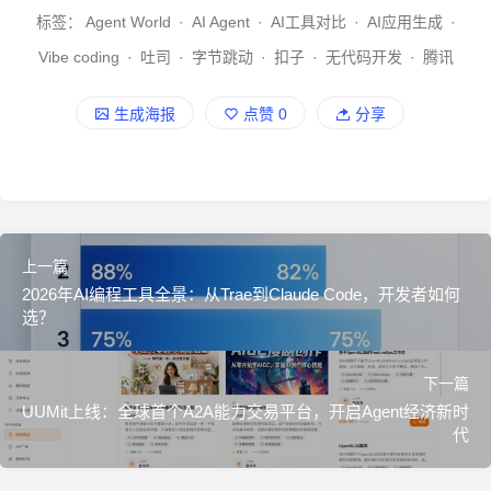
标签：
Agent World
·
AI Agent
·
AI工具对比
·
AI应用生成
·
Vibe coding
·
吐司
·
字节跳动
·
扣子
·
无代码开发
·
腾讯
生成海报
点赞
0
分享
上一篇
2026年AI编程工具全景：从Trae到Claude Code，开发者如何
选？
下一篇
UUMit上线：全球首个A2A能力交易平台，开启Agent经济新时
代