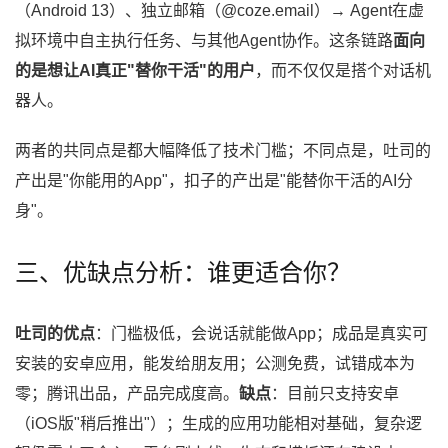
（Android 13）、独立邮箱（@coze.email）→ Agent在虚
拟环境中自主执行任务、与其他Agent协作。这条链路
面向
的是想让AI真正"替你干活"的用户
，而不仅仅是搭个对话机
器人。
两者的共同点是都大幅降低了技术门槛；不同点是，吐司的
产出是"你能用的App"，扣子的产出是"能替你干活的AI分
身"。
三、优缺点分析：谁更适合你？
吐司的优点
：门槛极低，会说话就能做App；成品是真实可
安装的安卓应用，能发给朋友用；公测免费，试错成本为
零；腾讯出品，产品完成度高。
缺点
：目前只支持安卓
（iOS版"稍后推出"）；生成的应用功能相对基础，复杂逻