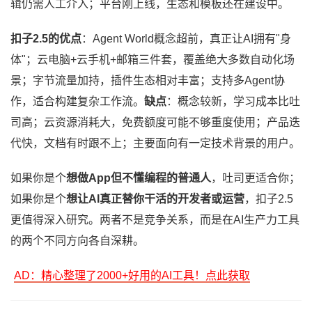
辑仍需人工介入；平台刚上线，生态和模板还在建设中。
扣子2.5的优点
：Agent World概念超前，真正让AI拥有"身
体"；云电脑+云手机+邮箱三件套，覆盖绝大多数自动化场
景；字节流量加持，插件生态相对丰富；支持多Agent协
作，适合构建复杂工作流。
缺点
：概念较新，学习成本比吐
司高；云资源消耗大，免费额度可能不够重度使用；产品迭
代快，文档有时跟不上；主要面向有一定技术背景的用户。
如果你是个
想做App但不懂编程的普通人
，吐司更适合你；
如果你是个
想让AI真正替你干活的开发者或运营
，扣子2.5
更值得深入研究。两者不是竞争关系，而是在AI生产力工具
的两个不同方向各自深耕。
AD：精心整理了2000+好用的AI工具！点此获取