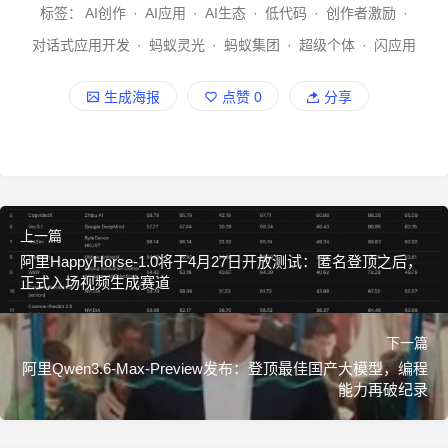
标签：
AI创作
·
AI应用
·
AI生态
·
低代码
·
创作者激励
·
对话式应用开发
·
蚂蚁灵光
·
蚂蚁集团
·
超级个体
·
闪应用
生成海报
点赞
0
分享
上一篇
阿里HappyHorse-1.0将于4月27日开放测试：匿名登顶之后，
正式入场视频生成赛道
下一篇
阿里Qwen3.6-Max-Preview发布：登顶最佳国产大模型，编程
能力再破纪录