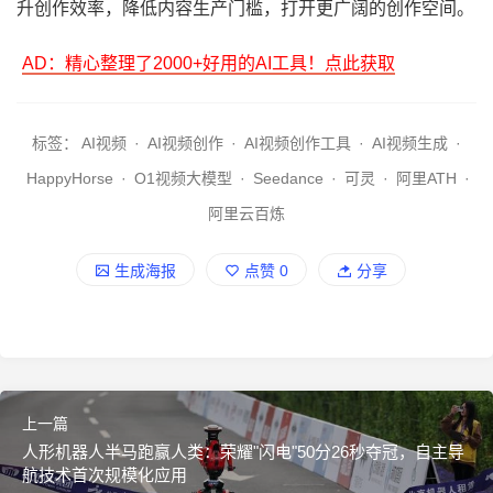
升创作效率，降低内容生产门槛，打开更广阔的创作空间。
AD：精心整理了2000+好用的AI工具！点此获取
标签：
AI视频
·
AI视频创作
·
AI视频创作工具
·
AI视频生成
·
HappyHorse
·
O1视频大模型
·
Seedance
·
可灵
·
阿里ATH
·
阿里云百炼
生成海报
点赞
0
分享
上一篇
人形机器人半马跑赢人类：荣耀"闪电"50分26秒夺冠，自主导
航技术首次规模化应用