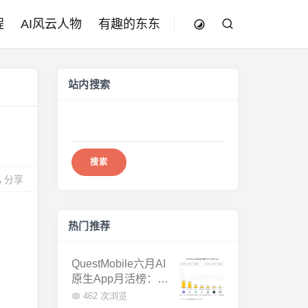
程
AI风云人物
有趣的东东
站内搜索
搜
索：
分享
热门推荐
QuestMobile六月AI
原生App月活榜：豆
包3.8亿断层第一，
462 次浏览