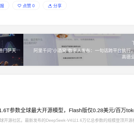
报
点赞
0
分享
蹿进门萨天
阿里千问"小酒窝"数字人发布：一句话跨平台执行
高德
：1.6T参数全球最大开源模型，Flash版仅0.28美元/百万tok
撼全球开源社区。最新发布的DeepSeek-V4以1.6万亿总参数的规模登顶开