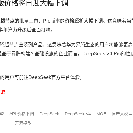
o版价格将再迎大幅下调
0超节点
的批量上市，Pro版本的
价格还将大幅下调
。这意味着当前
半年算力升级后全面打响。
支持昇腾超节点全系列产品。这意味着华为昇腾生态的用户将能够更
基于昇腾构建AI基础设施的企业而言，DeepSeek-V4-Pro的性
的用户可前往DeepSeek官方平台体验。
获取
模型
·
API 价格下调
·
DeepSeek
·
DeepSeek-V4
·
MOE
·
国产大模型
开源模型