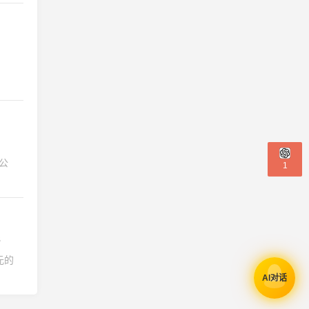
线公
1
线
元的
AI对话