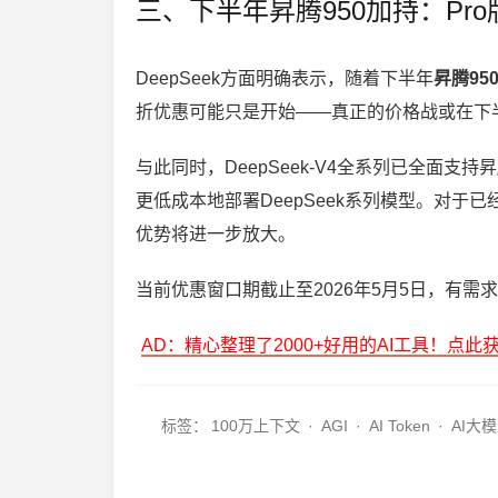
三、下半年昇腾950加持：Pr
DeepSeek方面明确表示，随着下半年
昇腾95
折优惠可能只是开始——真正的价格战或在下
与此同时，DeepSeek-V4全系列已全面
更低成本地部署DeepSeek系列模型。对于已经
优势将进一步放大。
当前优惠窗口期截止至2026年5月5日，有需求
AD：精心整理了2000+好用的AI工具！点此
标签：
100万上下文
·
AGI
·
AI Token
·
AI大