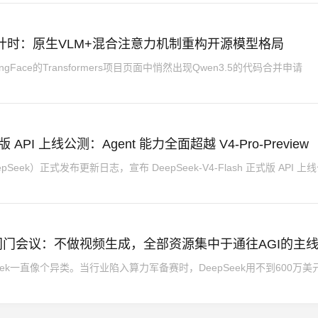
源倒计时：原生VLM+混合注意力机制重构开源模型格局
gFace的Transformers项目页面中悄然出现Qwen3.5的代码合并申请
正式版 API 上线公测：Agent 能力全面超越 V4-Pro-Preview
Seek）正式发布更新日志，宣布 DeepSeek-V4-Flash 正式版 API 上
小时闭门会议：不做视频生成，全部资源集中于通往AGI的主
ek一直像个异类。当行业陷入算力军备赛时，DeepSeek用不到600万美