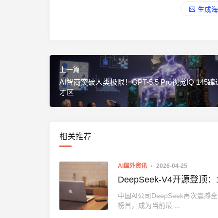
生成海
上一篇
AI智商突破人类极限！GPT-5.5 Pro视觉IQ 145
才区
相关推荐
AI国外资讯
2026-04-25
DeepSeek-V4开源登顶
中国AI公司DeepSeek再次震
榜首，成为当前最 ...