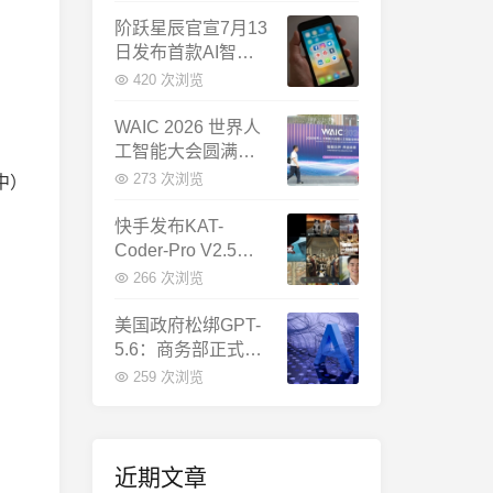
千问增速暴涨近58
倍
阶跃星辰官宣7月13
日发布首款AI智能
体终端：大模型公
420 次浏览
司造手机抢跑
WAIC 2026 世界人
工智能大会圆满闭
幕：多项重磅成果
273 次浏览
中）
发布，上海成为全
球AI合作新中心
快手发布KAT-
Coder-Pro V2.5：
首个能端到端跑通
266 次浏览
完整工程的国产AI
编程模型
美国政府松绑GPT-
5.6：商务部正式放
行，OpenAI本周全
259 次浏览
面推出
近期文章