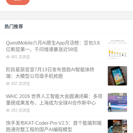
热门推荐
QuestMobile六月AI原生App月活榜：豆包3.8
亿断层第一，千问增速暴涨近58倍
481 次浏览
阶跃星辰官宣7月13日发布首款AI智能体终
端：大模型公司造手机抢跑
432 次浏览
WAIC 2026 世界人工智能大会圆满闭幕：多项
重磅成果发布，上海成为全球AI合作新中心
283 次浏览
快手发布KAT-Coder-Pro V2.5：首个能端到端
跑通完整工程的国产AI编程模型