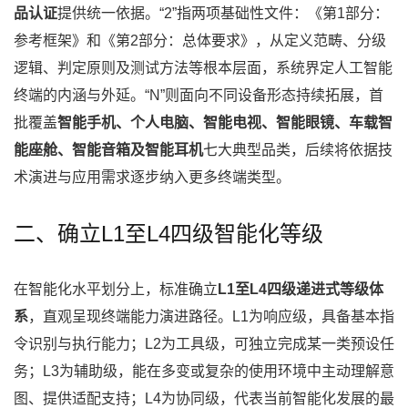
品认证
提供统一依据。“2”指两项基础性文件：《第1部分：
参考框架》和《第2部分：总体要求》，从定义范畴、分级
逻辑、判定原则及测试方法等根本层面，系统界定人工智能
终端的内涵与外延。“N”则面向不同设备形态持续拓展，首
批覆盖
智能手机、个人电脑、智能电视、智能眼镜、车载智
能座舱、智能音箱及智能耳机
七大典型品类，后续将依据技
术演进与应用需求逐步纳入更多终端类型。
二、确立L1至L4四级智能化等级
在智能化水平划分上，标准确立
L1至L4四级递进式等级体
系
，直观呈现终端能力演进路径。L1为响应级，具备基本指
令识别与执行能力；L2为工具级，可独立完成某一类预设任
务；L3为辅助级，能在多变或复杂的使用环境中主动理解意
图、提供适配支持；L4为协同级，代表当前智能化发展的最