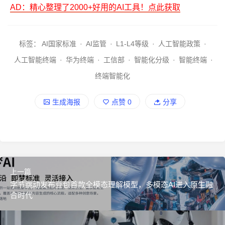
AD：精心整理了2000+好用的AI工具！点此获取
标签：
AI国家标准
·
AI监管
·
L1-L4等级
·
人工智能政策
·
人工智能终端
·
华为终端
·
工信部
·
智能化分级
·
智能终端
·
终端智能化
生成海报
点赞
0
分享
上一篇
字节跳动发布豆包首款全模态理解模型，多模态AI进入原生融
合时代