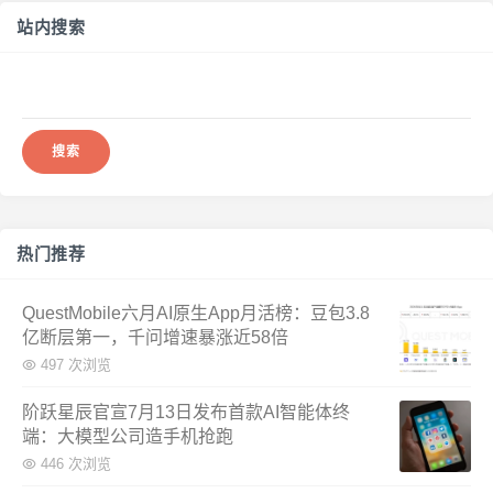
站内搜索
搜
索：
热门推荐
QuestMobile六月AI原生App月活榜：豆包3.8
亿断层第一，千问增速暴涨近58倍
497 次浏览
阶跃星辰官宣7月13日发布首款AI智能体终
端：大模型公司造手机抢跑
446 次浏览