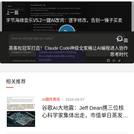
上一篇
字节海绵音乐V5.2一键AI改词：逐字修改，告别一锤子买卖
下一篇
黑客松冠军打造！Claude Code神级全家桶让AI编程进入协作
思考时代
相关推荐
AI国外资讯
2026-08-07
谷歌AI大地震：Jeff Dean携三位核
心科学家集体出走，市值单日蒸发
1900亿美元