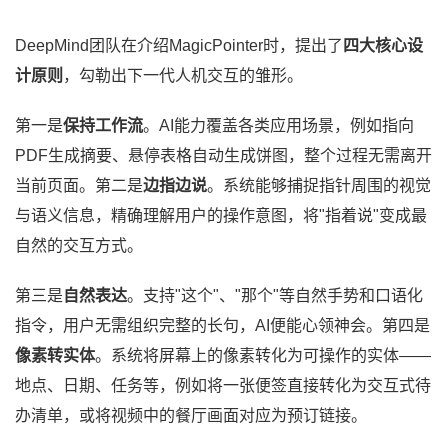
DeepMind团队在介绍MagicPointer时，提出了
四大核心设
计原则
，勾勒出下一代人机交互的雏形。
第一是
保持工作流
。AI能力覆盖各类应用场景，例如指向
PDF生成摘要、悬停表格自动生成饼图，整个过程无需离开
当前页面。第二是
边指边说
。系统能够捕捉指针周围的视觉
与语义信息，精确理解用户的操作意图，将"指着说"变成最
自然的交互方式。
第三是
自然表达
。支持"这个"、"那个"等自然手势和口语化
指令，用户无需组织完整的长句，AI便能心领神会。第四是
像素转实体
。系统将屏幕上的像素转化为可操作的实体——
地点、日期、任务等，例如将一张便签直接转化为交互式待
办清单，或将视频中的餐厅画面对应为预订链接。