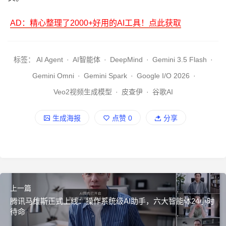
AD：精心整理了2000+好用的AI工具！点此获取
标签：
AI Agent
·
AI智能体
·
DeepMind
·
Gemini 3.5 Flash
·
Gemini Omni
·
Gemini Spark
·
Google I/O 2026
·
Veo2视频生成模型
·
皮查伊
·
谷歌AI
生成海报
点赞
0
分享
上一篇
腾讯马维斯正式上线：操作系统级AI助手，六大智能体24小时
待命