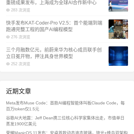
重磅成果发布，上海成为全球AI合作新中心
283 次浏览
快手发布KAT-Coder-Pro V2.5：首个能端到端
跑通完整工程的国产AI编程模型
276 次浏览
三个月融数亿元，前蔚来华为核心成员联手创
立日冕开物，押注具身世界模型
252 次浏览
近期文章
Meta发布Muse Code：首款AI编程智能体叫板Claude Code，每
百万token仅1.5元
谷歌AI大地震：Jeff Dean携三位核心科学家集体出走，市值单日
蒸发1900亿美元
荣耀MagicOS 11发布：安卓首款动态液态玻璃，琉光+蜂鸟双架构