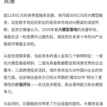
竞速
超1100亿元的单季度融资总额、单月超300亿元的大模型融
资，这些数字背后折射出的是资本市场对AI赛道的深层判
断。投资方普遍认为，2025年是
大模型落地
的关键年份，
谁能在这一轮竞赛中占据先机，谁就将在未来十年的AI产业
格局中掌握主动权。
从投资逻辑来看，当前资本的涌入呈现几个鲜明特征：一是
向大模型基座倾斜，二是向具备数据壁垒和场景优势的企业
集中，三是跨境投资活跃，海外资本加大对中国AI企业的布
局力度。这反映出投资方已经从早期的"概念炒作"转向了更
理性的
价值评估
——关注技术壁垒、商业落地能力和长期竞
争力。
与此同时，巨额融资也带来了行业层面的隐忧。大量资金涌