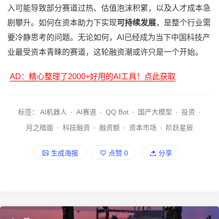
入可能导致部分赛道过热、估值泡沫积累，以及人才成本急
剧攀升。如何在资本助力下实现
可持续发展
，是整个行业需
要冷静思考的问题。无论如何，AI已经成为当下中国科技产
业最受资本青睐的赛道，这轮融资潮或许只是一个开始。
AD：精心整理了2000+好用的AI工具！点此获取
标签：
AI机器人
·
AI赛道
·
QQ Bot
·
国产大模型
·
投资
·
月之暗面
·
科技融资
·
融资额
·
资本市场
·
阶跃星辰
生成海报
点赞
0
分享