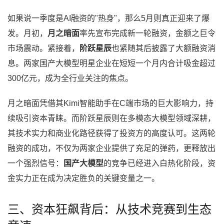
如果说一季度是AI融资的"热身"，那么5月则真正迎来了爆
发。月初，
月之暗面
率先宣布完成新一轮融资，金额之巨令
市场震动。紧接着，
阶跃星辰
也紧随其后披露了大额融资消
息。两家国产大模型明星企业在短短一个月内合计吸金超过
300亿元，成为全行业关注的焦点。
月之暗面凭借其Kimi智能助手在C端市场的巨大影响力，持
续吸引资本青睐。而阶跃星辰则在多模态大模型领域深耕，
其技术实力和商业化路径获得了投资方的高度认可。这两轮
融资的成功，不仅为两家企业提供了充足的弹药，更释放出
一个强烈信号：
国产大模型
的竞争已经进入白热化阶段，资
金实力正在成为决定胜负的关键变量之一。
三、资本狂飙背后：从技术竞赛到生态