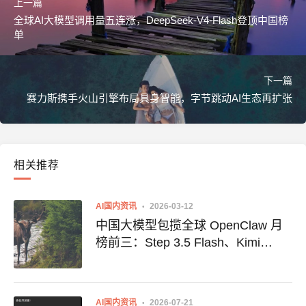
上一篇
全球AI大模型调用量五连涨，DeepSeek-V4-Flash登顶中国榜
单
下一篇
赛力斯携手火山引擎布局具身智能，字节跳动AI生态再扩张
相关推荐
AI国内资讯
2026-03-12
中国大模型包揽全球 OpenClaw 月
榜前三：Step 3.5 Flash、Kimi
K2.5、MiniMax M2.5 强势登顶
AI国内资讯
2026-07-21